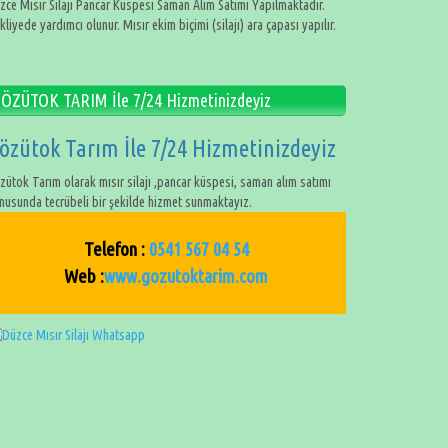
zce Mısır Silaji Pancar Küspesi Saman Alım Satımı Yapılmaktadır.
kliyede yardımcı olunur. Mısır ekim biçimi (silajı) ara çapası yapılır.
ÖZÜTOK TARIM İle 7/24 Hizmetinizdeyiz
özütok Tarım İle 7/24 Hizmetinizdeyiz
zütok Tarım olarak mısır silajı ,pancar küspesi, saman alım satımı
nusunda tecrübeli bir şekilde hizmet sunmaktayız.
Telefon :
0541 567 04 54
Web :
www.gozutoktarim.com