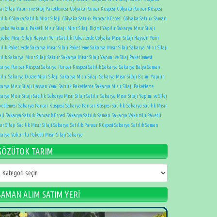
ır Silajı Yapımı ve Silaj Paketlemesi
Gölyaka Pancar Küspesi
Gölyaka Pancar Küspesi
ılık
Gölyaka Satılık Mısır Silaji
Gölyaka Satılık Pancar Küspesi
Gölyaka Satılık Saman
lyaka Vakumlu Paketli Mısır Silajı
Mısır Silajı Biçimi Yapılır Sakarya
Mısır Silajı
lyaka
Mısır Silajı Hayvan Yemi Satılık Paketlerde Gölyaka
Mısır Silajı Hayvan Yemi
tılık Paketlerde Sakarya
Mısır Silajı Paketleme Sakarya
Mısır Silajı Sakarya
Mısır Silajı
tılık Sakarya
Mısır Silajı Satılır Sakarya
Mısır Silajı Yapımı ve Silaj Paketlemesi
karya
Pancar Küspesi Sakarya
Pancar Küspesi Satılık Sakarya
Sakarya Balya Saman
ılır
Sakarya Düzce Mısır Silajı
Sakarya Mısır Silajı
Sakarya Mısır Silajı Biçimi Yapılır
karya Mısır Silajı Hayvan Yemi Satılık Paketlerde
Sakarya Mısır Silajı Paketleme
arya Mısır Silajı Satılık
Sakarya Mısır Silajı Satılır
Sakarya Mısır Silajı Yapımı ve Silaj
ketlemesi
Sakarya Pancar Küspesi
Sakarya Pancar Küspesi Satılık
Sakarya Satılık Mısır
aji
Sakarya Satılık Pancar Küspesi
Sakarya Satılık Saman
Sakarya Vakumlu Paketli
ır Silajı
Satılık Mısır Silaji Sakarya
Satılık Pancar Küspesi Sakarya
Satılık Saman
karya
Vakumlu Paketli Mısır Silajı Sakarya
GÖZÜTOK TARIM
ÖZÜTOK
ARIM
SAMAN ALIM SATIM YERİ