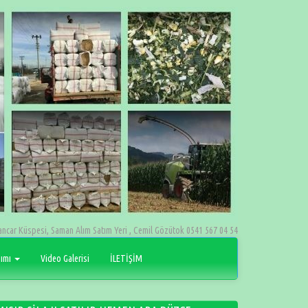
ancar Küspesi, Saman Alım Satım Yeri , Cemil Gözütok 0541 567 04 54
pımı
Video Galerisi
İLETİŞİM