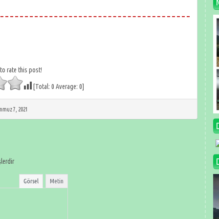
 to rate this post!
[Total:
0
Average:
0
]
muz 7, 2021
şlerdir
Görsel
Metin