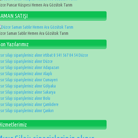
zce Pancar Küspesi Hemen Ara Gözütok Tarım
SAMAN SATIŞI
zce Saman Satılır Hemen Ara Gözütok Tarım
Son Yazılarımız
sır silajı siparişleriniz alınır irtibat 0 541 567 04 54 Düzce
sır Silajı siparişleriniz alınır Düzce
sır Silajı siparişleriniz alınır Adapazarı
sır Silajı siparişleriniz alınır Alaplı
sır Silajı siparişleriniz alınır Cumayeri
sır Silajı siparişleriniz alınır Gölyaka
sır Silajı siparişleriniz alınır Sakarya
sır Silajı siparişleriniz alınır Bolu
sır Silajı siparişleriniz alınır Çamlıdere
sır Silajı siparişleriniz alınır Çankırı
Hizmetlerimiz