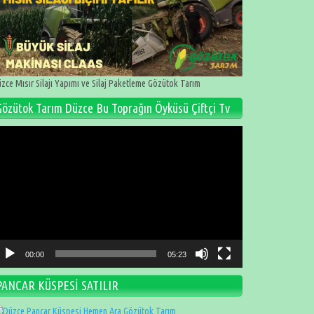
zce Mısır Silajı Yapımı ve Silaj Paketleme Gözütok Tarım
Gözütok Tarım Düzce Bu Toprağın Öyküsü Çiftçi Tv
deo
natıcı
00:00
05:23
PANCAR KÜSPESİ SATILIR