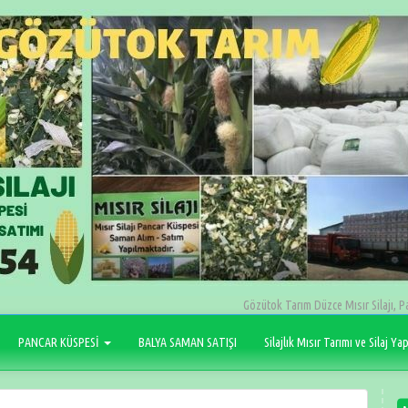
Gözütok Tarım Düzce Mısır Silajı, P
PANCAR KÜSPESİ
BALYA SAMAN SATIŞI
Silajlık Mısır Tarımı ve Silaj Ya