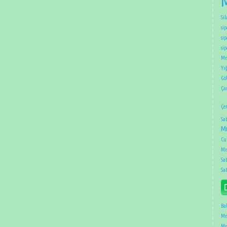
M
Sil
sip
sip
si
Mıs
Yığ
Gö
Ça
Çe
Sat
Mı
Cu
Mıs
Sat
Sat
Ba
Mıs
Mıs