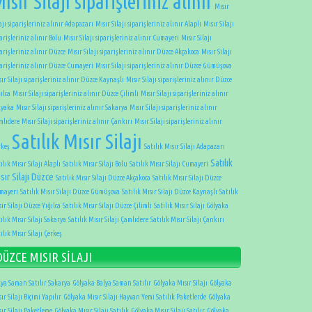
ısır Silajı siparişleriniz alınır
Mısır
ajı siparişleriniz alınır Adapazarı
Mısır Silajı siparişleriniz alınır Alaplı
Mısır Silajı
arişleriniz alınır Bolu
Mısır Silajı siparişleriniz alınır Cumayeri
Mısır Silajı
arişleriniz alınır Düzce
Mısır Silajı siparişleriniz alınır Düzce Akçakoca
Mısır Silajı
parişleriniz alınır Düzce Cumayeri
Mısır Silajı siparişleriniz alınır Düzce Gümüşova
ır Silajı siparişleriniz alınır Düzce Kaynaşlı
Mısır Silajı siparişleriniz alınır Düzce
ılca
Mısır Silajı siparişleriniz alınır Düzce Çilimli
Mısır Silajı siparişleriniz alınır
lyaka
Mısır Silajı siparişleriniz alınır Sakarya
Mısır Silajı siparişleriniz alınır
mlıdere
Mısır Silajı siparişleriniz alınır Çankırı
Mısır Silajı siparişleriniz alınır
Satılık Mısır Silajı
rkeş
Satılık Mısır Silajı Adapazarı
Satılık
ılık Mısır Silajı Alaplı
Satılık Mısır Silajı Bolu
Satılık Mısır Silajı Cumayeri
sır Silajı Düzce
Satılık Mısır Silajı Düzce Akçakoca
Satılık Mısır Silajı Düzce
mayeri
Satılık Mısır Silajı Düzce Gümüşova
Satılık Mısır Silajı Düzce Kaynaşlı
Satılık
ır Silajı Düzce Yığılca
Satılık Mısır Silajı Düzce Çilimli
Satılık Mısır Silajı Gölyaka
ılık Mısır Silajı Sakarya
Satılık Mısır Silajı Çamlıdere
Satılık Mısır Silajı Çankırı
ılık Mısır Silajı Çerkeş
DÜZCE MISIR SİLAJI
lya Saman Satılır Sakarya
Gölyaka Balya Saman Satılır
Gölyaka Mısır Silajı
Gölyaka
ır Silajı Biçimi Yapılır
Gölyaka Mısır Silajı Hayvan Yemi Satılık Paketlerde
Gölyaka
ır Silajı Paketleme
Gölyaka Mısır Silajı Satılık
Gölyaka Mısır Silajı Satılır
Gölyaka