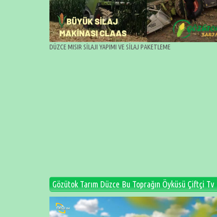
DÜZCE MISIR SİLAJI YAPIMI VE SİLAJ PAKETLEME
Gözütok Tarım Düzce Bu Toprağın Öyküsü Çiftçi Tv
Video
oynatıcı