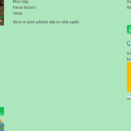
Mısır Silajı
Dü
Pancar Küspesi
Na
Saman
düzce ve çevre şehirlere alım ve satım yapılır.
G
G
Gö
ko