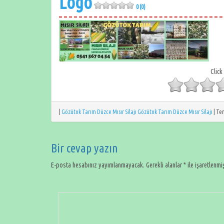
Logo
0 (0)
Click
|
Gözütok Tarım Düzce Mısır Silajı Gözütok Tarım Düzce Mısır Silajı
|
Tem
Bir cevap yazın
E-posta hesabınız yayımlanmayacak.
Gerekli alanlar
*
ile işaretlenmi