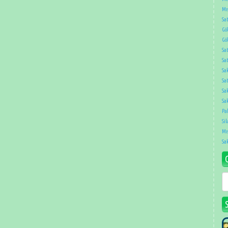
Mıs
Sat
Gö
Gö
Sa
Sa
Sa
Sat
Sa
Sak
Pa
Sil
Mıs
Sa
G
T