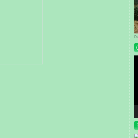
Dü
Vi
oy