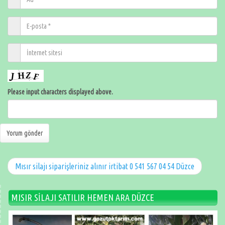
Please input characters displayed above.
Mısır silajı siparişleriniz alınır irtibat 0 541 567 04 54 Düzce
MISIR SİLAJI SATILIR HEMEN ARA DÜZCE