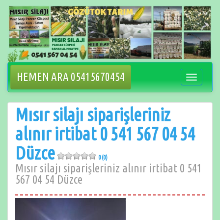
İçeriğe
geçin
HEMEN ARA 05415670454
Navigasyo
değiştir
Mısır silajı siparişleriniz
alınır irtibat 0 541 567 04 54
Düzce
0 (0)
Mısır silajı siparişleriniz alınır irtibat 0 541
567 04 54 Düzce