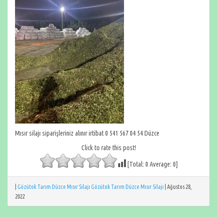
Mısır silajı siparişleriniz alınır irtibat 0 541 567 04 54 Düzce
Click to rate this post!
[Total:
0
Average:
0
]
|
Gözütok Tarım Düzce Mısır Silajı Gözütok Tarım Düzce Mısır Silajı
|
Ağustos 28,
2022