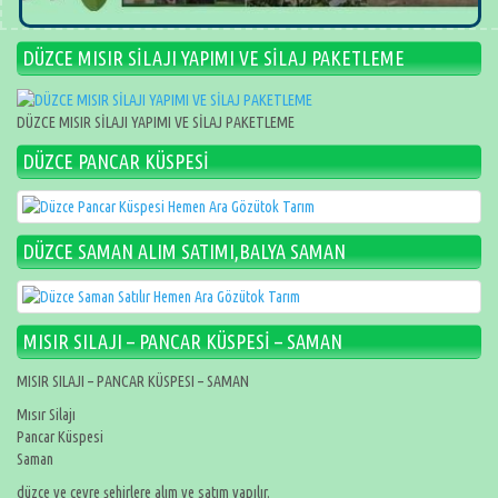
DÜZCE MISIR SİLAJI YAPIMI VE SİLAJ PAKETLEME
DÜZCE MISIR SİLAJI YAPIMI VE SİLAJ PAKETLEME
DÜZCE PANCAR KÜSPESİ
DÜZCE SAMAN ALIM SATIMI,BALYA SAMAN
MISIR SILAJI – PANCAR KÜSPESİ – SAMAN
MISIR SILAJI – PANCAR KÜSPESI – SAMAN
Mısır Silajı
Pancar Küspesi
Saman
düzce ve çevre şehirlere alım ve satım yapılır.