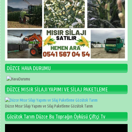
DÜZCE HAVA DURUMU
DÜZCE MISIR SİLAJI YAPIMI VE SİLAJ PAKETLEME
Düzce Mısır Silajı Yapımı ve Silaj Paketleme Gözütok Tarım
Gözütok Tarım Düzce Bu Toprağın Öyküsü Çiftçi Tv
Video