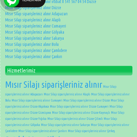
Mısır silajı siparişleriniz alınır irtibat 0 541 567 04 54 Düzce
Mısır Silajı siparişleriniz alınır Düzce
Mısır Silajı siparişleriniz alınır Adapazarı
Mısır Silajı siparişleriniz alınır Alaplı
Mısır Silajı siparişleriniz alınır Cumayeri
Mısır Silajı siparişleriniz alınır Gölyaka
Mısır Silajı siparişleriniz alınır Sakarya
Mısır Silajı siparişleriniz alınır Bolu
Mısır Silajı siparişleriniz alınır Çamlıdere
Mısır Silajı siparişleriniz alınır Çankırı
Hizmetlerimiz
Mısır Silajı siparişleriniz alınır
Mısır Silajı
siparişleriniz alınır Adapazarı
Mısır Silajı siparişleriniz alınır Alaplı
Mısır Silajı siparişleriniz alınır
Bolu
Mısır Silajı siparişleriniz alınır Cumayeri
Mısır Silajı siparişleriniz alınır Düzce
Mısır Silajı
siparişleriniz alınır Düzce Akçakoca
Mısır Silajı siparişleriniz alınır Düzce Cumayeri
Mısır Silajı
siparişleriniz alınır Düzce Gümüşova
Mısır Silajı siparişleriniz alınır Düzce Kaynaşlı
Mısır Silajı
siparişleriniz alınır Düzce Yığılca
Mısır Silajı siparişleriniz alınır Düzce Çilimli
Mısır Silajı
siparişleriniz alınır Gölyaka
Mısır Silajı siparişleriniz alınır Sakarya
Mısır Silajı siparişleriniz alınır
Çamlıdere
Mısır Silajı siparişleriniz alınır Çankırı
Mısır Silajı siparişleriniz alınır Çerkeş