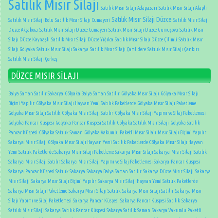
Satılık Mısır Silajı
Satılık Mısır Silajı Adapazarı
Satılık Mısır Silajı Alaplı
Satılık Mısır Silajı Düzce
Satılık Mısır Silajı Bolu
Satılık Mısır Silajı Cumayeri
Satılık Mısır Silajı
Düzce Akçakoca
Satılık Mısır Silajı Düzce Cumayeri
Satılık Mısır Silajı Düzce Gümüşova
Satılık Mısır
Silajı Düzce Kaynaşlı
Satılık Mısır Silajı Düzce Yığılca
Satılık Mısır Silajı Düzce Çilimli
Satılık Mısır
Silajı Gölyaka
Satılık Mısır Silajı Sakarya
Satılık Mısır Silajı Çamlıdere
Satılık Mısır Silajı Çankırı
Satılık Mısır Silajı Çerkeş
DÜZCE MISIR SİLAJI
Balya Saman Satılır Sakarya
Gölyaka Balya Saman Satılır
Gölyaka Mısır Silajı
Gölyaka Mısır Silajı
Biçimi Yapılır
Gölyaka Mısır Silajı Hayvan Yemi Satılık Paketlerde
Gölyaka Mısır Silajı Paketleme
Gölyaka Mısır Silajı Satılık
Gölyaka Mısır Silajı Satılır
Gölyaka Mısır Silajı Yapımı ve Silaj Paketlemesi
Gölyaka Pancar Küspesi
Gölyaka Pancar Küspesi Satılık
Gölyaka Satılık Mısır Silaji
Gölyaka Satılık
Pancar Küspesi
Gölyaka Satılık Saman
Gölyaka Vakumlu Paketli Mısır Silajı
Mısır Silajı Biçimi Yapılır
Sakarya
Mısır Silajı Gölyaka
Mısır Silajı Hayvan Yemi Satılık Paketlerde Gölyaka
Mısır Silajı Hayvan
Yemi Satılık Paketlerde Sakarya
Mısır Silajı Paketleme Sakarya
Mısır Silajı Sakarya
Mısır Silajı Satılık
Sakarya
Mısır Silajı Satılır Sakarya
Mısır Silajı Yapımı ve Silaj Paketlemesi Sakarya
Pancar Küspesi
Sakarya
Pancar Küspesi Satılık Sakarya
Sakarya Balya Saman Satılır
Sakarya Düzce Mısır Silajı
Sakarya
Mısır Silajı
Sakarya Mısır Silajı Biçimi Yapılır
Sakarya Mısır Silajı Hayvan Yemi Satılık Paketlerde
Sakarya Mısır Silajı Paketleme
Sakarya Mısır Silajı Satılık
Sakarya Mısır Silajı Satılır
Sakarya Mısır
Silajı Yapımı ve Silaj Paketlemesi
Sakarya Pancar Küspesi
Sakarya Pancar Küspesi Satılık
Sakarya
Satılık Mısır Silaji
Sakarya Satılık Pancar Küspesi
Sakarya Satılık Saman
Sakarya Vakumlu Paketli