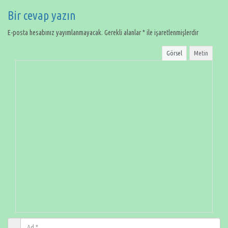
Bir cevap yazın
E-posta hesabınız yayımlanmayacak.
Gerekli alanlar
*
ile işaretlenmişlerdir
Görsel
Metin