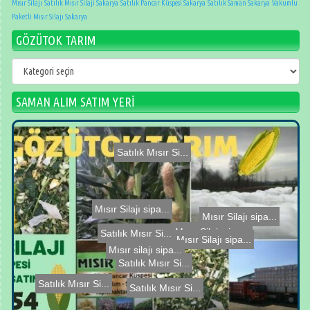
Mısır Silajı
Satılık Mısır Silaji Sakarya
Satılık Pancar Küspesi Sakarya
Satılık Saman Sakarya
Vakumlu
Paketli Mısır Silajı Sakarya
GÖZÜTOK TARIM
GÖZÜTOK
TARIM
SAMAN ALIM SATIM YERİ
Satılık Mısır Si...
Mısır Silajı sipa...
Mısır Silajı sipa...
Satılık Mısır Si...
Mısır Silajı sipa...
Mısır Silajı sipa...
Satılık Mısır Si...
Mısır silajı sipa...
Satılık Mısır Si...
Satılık Mısır Si...