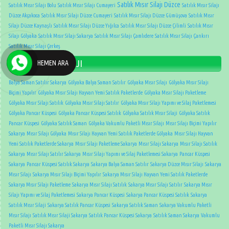
Satılık Mısır Silajı Düzce
Satılık Mısır Silajı Bolu
Satılık Mısır Silajı Cumayeri
Satılık Mısır Silajı
Düzce Akçakoca
Satılık Mısır Silajı Düzce Cumayeri
Satılık Mısır Silajı Düzce Gümüşova
Satılık Mısır
Silajı Düzce Kaynaşlı
Satılık Mısır Silajı Düzce Yığılca
Satılık Mısır Silajı Düzce Çilimli
Satılık Mısır
Silajı Gölyaka
Satılık Mısır Silajı Sakarya
Satılık Mısır Silajı Çamlıdere
Satılık Mısır Silajı Çankırı
Satılık Mısır Silajı Çerkeş
DÜZCE MISIR SİLAJI
HEMEN ARA
Balya Saman Satılır Sakarya
Gölyaka Balya Saman Satılır
Gölyaka Mısır Silajı
Gölyaka Mısır Silajı
Biçimi Yapılır
Gölyaka Mısır Silajı Hayvan Yemi Satılık Paketlerde
Gölyaka Mısır Silajı Paketleme
Gölyaka Mısır Silajı Satılık
Gölyaka Mısır Silajı Satılır
Gölyaka Mısır Silajı Yapımı ve Silaj Paketlemesi
Gölyaka Pancar Küspesi
Gölyaka Pancar Küspesi Satılık
Gölyaka Satılık Mısır Silaji
Gölyaka Satılık
Pancar Küspesi
Gölyaka Satılık Saman
Gölyaka Vakumlu Paketli Mısır Silajı
Mısır Silajı Biçimi Yapılır
Sakarya
Mısır Silajı Gölyaka
Mısır Silajı Hayvan Yemi Satılık Paketlerde Gölyaka
Mısır Silajı Hayvan
Yemi Satılık Paketlerde Sakarya
Mısır Silajı Paketleme Sakarya
Mısır Silajı Sakarya
Mısır Silajı Satılık
Sakarya
Mısır Silajı Satılır Sakarya
Mısır Silajı Yapımı ve Silaj Paketlemesi Sakarya
Pancar Küspesi
Sakarya
Pancar Küspesi Satılık Sakarya
Sakarya Balya Saman Satılır
Sakarya Düzce Mısır Silajı
Sakarya
Mısır Silajı
Sakarya Mısır Silajı Biçimi Yapılır
Sakarya Mısır Silajı Hayvan Yemi Satılık Paketlerde
Sakarya Mısır Silajı Paketleme
Sakarya Mısır Silajı Satılık
Sakarya Mısır Silajı Satılır
Sakarya Mısır
Silajı Yapımı ve Silaj Paketlemesi
Sakarya Pancar Küspesi
Sakarya Pancar Küspesi Satılık
Sakarya
Satılık Mısır Silaji
Sakarya Satılık Pancar Küspesi
Sakarya Satılık Saman
Sakarya Vakumlu Paketli
Mısır Silajı
Satılık Mısır Silaji Sakarya
Satılık Pancar Küspesi Sakarya
Satılık Saman Sakarya
Vakumlu
Paketli Mısır Silajı Sakarya