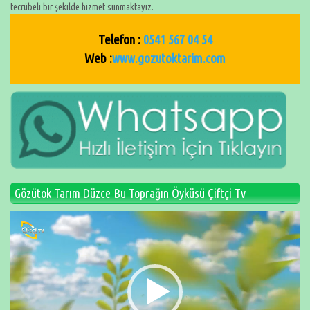
tecrübeli bir şekilde hizmet sunmaktayız.
Telefon :
0541 567 04 54
Web :
www.gozutoktarim.com
Gözütok Tarım Düzce Bu Toprağın Öyküsü Çiftçi Tv
Video
oynatıcı