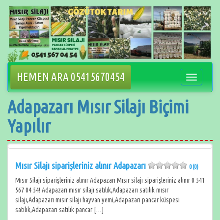
İçeriğe
geçin
HEMEN ARA 05415670454
Navigasyo
değiştir
Adapazarı Mısır Silajı Biçimi
Yapılır
Mısır Silajı siparişleriniz alınır Adapazarı
0 (0)
Mısır Silajı siparişleriniz alınır Adapazarı Mısır silajı siparişleriniz alınır 0 541
567 04 54! Adapazarı mısır silajı satılık,Adapazarı satılık mısır
silajı,Adapazarı mısır silajı hayvan yemi,Adapazarı pancar küspesi
satılık,Adapazarı satılık pancar […]