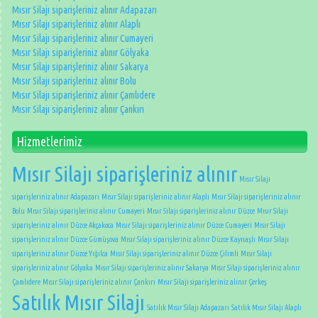
Mısır Silajı siparişleriniz alınır Adapazarı
Mısır Silajı siparişleriniz alınır Alaplı
Mısır Silajı siparişleriniz alınır Cumayeri
Mısır Silajı siparişleriniz alınır Gölyaka
Mısır Silajı siparişleriniz alınır Sakarya
Mısır Silajı siparişleriniz alınır Bolu
Mısır Silajı siparişleriniz alınır Çamlıdere
Mısır Silajı siparişleriniz alınır Çankırı
Hizmetlerimiz
Mısır Silajı siparişleriniz alınır
Mısır Silajı
siparişleriniz alınır Adapazarı
Mısır Silajı siparişleriniz alınır Alaplı
Mısır Silajı siparişleriniz alınır
Bolu
Mısır Silajı siparişleriniz alınır Cumayeri
Mısır Silajı siparişleriniz alınır Düzce
Mısır Silajı
siparişleriniz alınır Düzce Akçakoca
Mısır Silajı siparişleriniz alınır Düzce Cumayeri
Mısır Silajı
siparişleriniz alınır Düzce Gümüşova
Mısır Silajı siparişleriniz alınır Düzce Kaynaşlı
Mısır Silajı
siparişleriniz alınır Düzce Yığılca
Mısır Silajı siparişleriniz alınır Düzce Çilimli
Mısır Silajı
siparişleriniz alınır Gölyaka
Mısır Silajı siparişleriniz alınır Sakarya
Mısır Silajı siparişleriniz alınır
Çamlıdere
Mısır Silajı siparişleriniz alınır Çankırı
Mısır Silajı siparişleriniz alınır Çerkeş
Satılık Mısır Silajı
Satılık Mısır Silajı Adapazarı
Satılık Mısır Silajı Alaplı