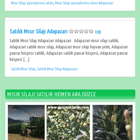
Mısır Silajı siparişleriniz alınır
,
Mısır Silajı siparişleriniz alınır Adapazarı
Satılık Mısır Silajı Adapazarı
0 (0)
Satılık Mısır Silajı Adapazarı Adapazarı Adapazarı mısır silajı satılık,
Adapazarı satılık mısır silajı, Adapazarı mısır silajı hayvan yemi, Adapazarı
pancar küspesi satılık, Adapazarı satılık pancar küspesi, Adapazarı pancar
küspesi […]
Satılık Mısır Silajı
,
Satılık Mısır Silajı Adapazarı
MISIR SİLAJI SATILIR HEMEN ARA DÜZCE