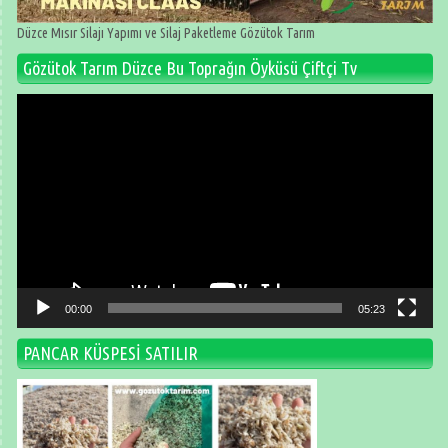
Düzce Mısır Silajı Yapımı ve Silaj Paketleme Gözütok Tarım
Gözütok Tarım Düzce Bu Toprağın Öyküsü Çiftçi Tv
Video
oynatıcı
00:00
05:23
PANCAR KÜSPESİ SATILIR