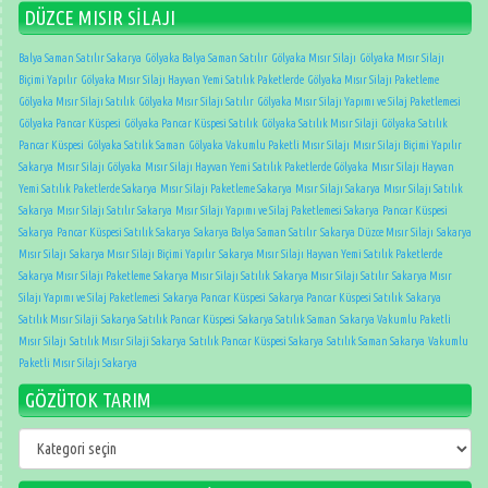
DÜZCE MISIR SİLAJI
Balya Saman Satılır Sakarya
Gölyaka Balya Saman Satılır
Gölyaka Mısır Silajı
Gölyaka Mısır Silajı
Biçimi Yapılır
Gölyaka Mısır Silajı Hayvan Yemi Satılık Paketlerde
Gölyaka Mısır Silajı Paketleme
Gölyaka Mısır Silajı Satılık
Gölyaka Mısır Silajı Satılır
Gölyaka Mısır Silajı Yapımı ve Silaj Paketlemesi
Gölyaka Pancar Küspesi
Gölyaka Pancar Küspesi Satılık
Gölyaka Satılık Mısır Silaji
Gölyaka Satılık
Pancar Küspesi
Gölyaka Satılık Saman
Gölyaka Vakumlu Paketli Mısır Silajı
Mısır Silajı Biçimi Yapılır
Sakarya
Mısır Silajı Gölyaka
Mısır Silajı Hayvan Yemi Satılık Paketlerde Gölyaka
Mısır Silajı Hayvan
Yemi Satılık Paketlerde Sakarya
Mısır Silajı Paketleme Sakarya
Mısır Silajı Sakarya
Mısır Silajı Satılık
Sakarya
Mısır Silajı Satılır Sakarya
Mısır Silajı Yapımı ve Silaj Paketlemesi Sakarya
Pancar Küspesi
Sakarya
Pancar Küspesi Satılık Sakarya
Sakarya Balya Saman Satılır
Sakarya Düzce Mısır Silajı
Sakarya
Mısır Silajı
Sakarya Mısır Silajı Biçimi Yapılır
Sakarya Mısır Silajı Hayvan Yemi Satılık Paketlerde
Sakarya Mısır Silajı Paketleme
Sakarya Mısır Silajı Satılık
Sakarya Mısır Silajı Satılır
Sakarya Mısır
Silajı Yapımı ve Silaj Paketlemesi
Sakarya Pancar Küspesi
Sakarya Pancar Küspesi Satılık
Sakarya
Satılık Mısır Silaji
Sakarya Satılık Pancar Küspesi
Sakarya Satılık Saman
Sakarya Vakumlu Paketli
Mısır Silajı
Satılık Mısır Silaji Sakarya
Satılık Pancar Küspesi Sakarya
Satılık Saman Sakarya
Vakumlu
Paketli Mısır Silajı Sakarya
GÖZÜTOK TARIM
GÖZÜTOK
TARIM