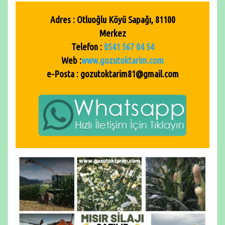
Adres : Otluoğlu Köyü Sapağı, 81100
Merkez
Telefon :
0541 567 04 54
Web :
www.
gozutoktarim
.com
e-Posta : gozutoktarim81@gmail.com