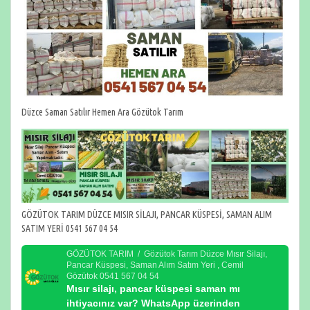
Düzce Saman Satılır Hemen Ara Gözütok Tarım
GÖZÜTOK TARIM DÜZCE MISIR SİLAJI, PANCAR KÜSPESİ, SAMAN ALIM
SATIM YERİ 0541 567 04 54
GÖZÜTOK TARIM / Gözütok Tarım Düzce Mısır Silajı,
Pancar Küspesi, Saman Alım Satım Yeri , Cemil
Gözütok 0541 567 04 54
Mısır silajı, pancar küspesi saman mı
ihtiyacınız var? WhatsApp üzerinden