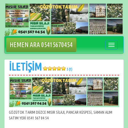
İçeriğe
geçin
HEMEN ARA 05415670454
Navigasyo
değiştir
İLETİŞİM
5 (1)
GÖZÜTOK TARIM DÜZCE MISIR SİLAJI, PANCAR KÜSPESİ, SAMAN ALIM
SATIM YERİ 0541 567 04 54