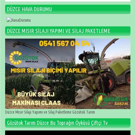
DÜZCE HAVA DURUMU
DÜZCE MISIR SİLAJI YAPIMI VE SİLAJ PAKETLEME
Düzce Mısır Silajı Yapımı ve Silaj Paketleme Gözütok Tarım
Gözütok Tarım Düzce Bu Toprağın Öyküsü Çiftçi Tv
Video