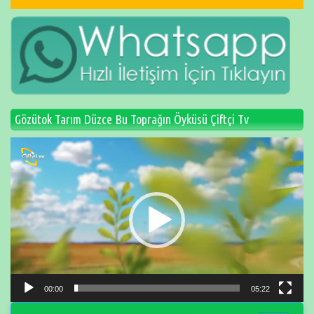
Gözütok Tarım Düzce Bu Toprağın Öyküsü Çiftçi Tv
Video
oynatıcı
00:00
05:22