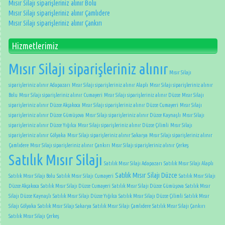
Mısır Silajı siparişleriniz alınır Bolu
Mısır Silajı siparişleriniz alınır Çamlıdere
Mısır Silajı siparişleriniz alınır Çankırı
Hizmetlerimiz
Mısır Silajı siparişleriniz alınır
Mısır Silajı
siparişleriniz alınır Adapazarı
Mısır Silajı siparişleriniz alınır Alaplı
Mısır Silajı siparişleriniz alınır
Bolu
Mısır Silajı siparişleriniz alınır Cumayeri
Mısır Silajı siparişleriniz alınır Düzce
Mısır Silajı
siparişleriniz alınır Düzce Akçakoca
Mısır Silajı siparişleriniz alınır Düzce Cumayeri
Mısır Silajı
siparişleriniz alınır Düzce Gümüşova
Mısır Silajı siparişleriniz alınır Düzce Kaynaşlı
Mısır Silajı
siparişleriniz alınır Düzce Yığılca
Mısır Silajı siparişleriniz alınır Düzce Çilimli
Mısır Silajı
siparişleriniz alınır Gölyaka
Mısır Silajı siparişleriniz alınır Sakarya
Mısır Silajı siparişleriniz alınır
Çamlıdere
Mısır Silajı siparişleriniz alınır Çankırı
Mısır Silajı siparişleriniz alınır Çerkeş
Satılık Mısır Silajı
Satılık Mısır Silajı Adapazarı
Satılık Mısır Silajı Alaplı
Satılık Mısır Silajı Düzce
Satılık Mısır Silajı Bolu
Satılık Mısır Silajı Cumayeri
Satılık Mısır Silajı
Düzce Akçakoca
Satılık Mısır Silajı Düzce Cumayeri
Satılık Mısır Silajı Düzce Gümüşova
Satılık Mısır
Silajı Düzce Kaynaşlı
Satılık Mısır Silajı Düzce Yığılca
Satılık Mısır Silajı Düzce Çilimli
Satılık Mısır
Silajı Gölyaka
Satılık Mısır Silajı Sakarya
Satılık Mısır Silajı Çamlıdere
Satılık Mısır Silajı Çankırı
Satılık Mısır Silajı Çerkeş