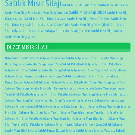
Satılık Mısır Silajı
Satılık Mısır Silajı Adapazarı
Satılık Mısır Silajı Alaplı
Satılık Mısır Silajı Düzce
Satılık Mısır Silajı Bolu
Satılık Mısır Silajı Cumayeri
Satılık Mısır Silajı
Düzce Akçakoca
Satılık Mısır Silajı Düzce Cumayeri
Satılık Mısır Silajı Düzce Gümüşova
Satılık Mısır
Silajı Düzce Kaynaşlı
Satılık Mısır Silajı Düzce Yığılca
Satılık Mısır Silajı Düzce Çilimli
Satılık Mısır
Silajı Gölyaka
Satılık Mısır Silajı Sakarya
Satılık Mısır Silajı Çamlıdere
Satılık Mısır Silajı Çankırı
Satılık Mısır Silajı Çerkeş
DÜZCE MISIR SİLAJI
Balya Saman Satılır Sakarya
Gölyaka Balya Saman Satılır
Gölyaka Mısır Silajı
Gölyaka Mısır Silajı
Biçimi Yapılır
Gölyaka Mısır Silajı Hayvan Yemi Satılık Paketlerde
Gölyaka Mısır Silajı Paketleme
Gölyaka Mısır Silajı Satılık
Gölyaka Mısır Silajı Satılır
Gölyaka Mısır Silajı Yapımı ve Silaj Paketlemesi
Gölyaka Pancar Küspesi
Gölyaka Pancar Küspesi Satılık
Gölyaka Satılık Mısır Silaji
Gölyaka Satılık
Pancar Küspesi
Gölyaka Satılık Saman
Gölyaka Vakumlu Paketli Mısır Silajı
Mısır Silajı Biçimi Yapılır
Sakarya
Mısır Silajı Gölyaka
Mısır Silajı Hayvan Yemi Satılık Paketlerde Gölyaka
Mısır Silajı Hayvan
Yemi Satılık Paketlerde Sakarya
Mısır Silajı Paketleme Sakarya
Mısır Silajı Sakarya
Mısır Silajı Satılık
Sakarya
Mısır Silajı Satılır Sakarya
Mısır Silajı Yapımı ve Silaj Paketlemesi Sakarya
Pancar Küspesi
Sakarya
Pancar Küspesi Satılık Sakarya
Sakarya Balya Saman Satılır
Sakarya Düzce Mısır Silajı
Sakarya
Mısır Silajı
Sakarya Mısır Silajı Biçimi Yapılır
Sakarya Mısır Silajı Hayvan Yemi Satılık Paketlerde
Sakarya Mısır Silajı Paketleme
Sakarya Mısır Silajı Satılık
Sakarya Mısır Silajı Satılır
Sakarya Mısır
Silajı Yapımı ve Silaj Paketlemesi
Sakarya Pancar Küspesi
Sakarya Pancar Küspesi Satılık
Sakarya
Satılık Mısır Silaji
Sakarya Satılık Pancar Küspesi
Sakarya Satılık Saman
Sakarya Vakumlu Paketli