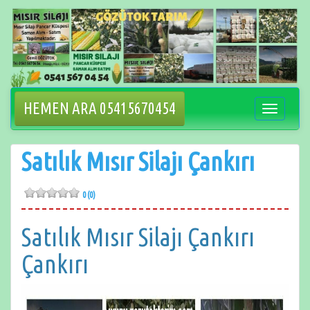
İçeriğe
geçin
HEMEN ARA 05415670454
Navigasyo
değiştir
Satılık Mısır Silajı Çankırı
0 (0)
Satılık Mısır Silajı Çankırı
Çankırı