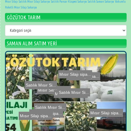
Mısır Silajı
Satılık Mısır Silaji Sakarya
Satılık Pancar Küspesi Sakarya
Satılık Saman Sakarya
Vakumlu
Paketli Mısır Silajı Sakarya
GÖZÜTOK TARIM
GÖZÜTOK
TARIM
SAMAN ALIM SATIM YERİ
Mısır Silajı sipa...
Mısır Silajı sipa...
Mısır Silajı sipa...
Satılık Mısır Si...
Satılık Mısır Si...
Satılık Mısır Si...
Mısır Silajı sipa...
Mısır Silajı sipa...
Mısır Silajı sipa...
Mısır Silajı sipa...