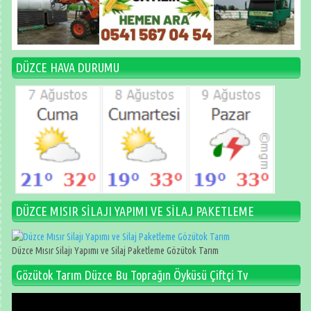
DÜZCE HAVA DURUMU
DÜZCE MISIR SİLAJI YAPIMI VE SİLAJ PAKETLEME
Düzce Mısır Silajı Yapımı ve Silaj Paketleme Gözütok Tarım
Gözütok Tarım Düzce Bu Toprağın Öyküsü Çiftçi Tv
Video