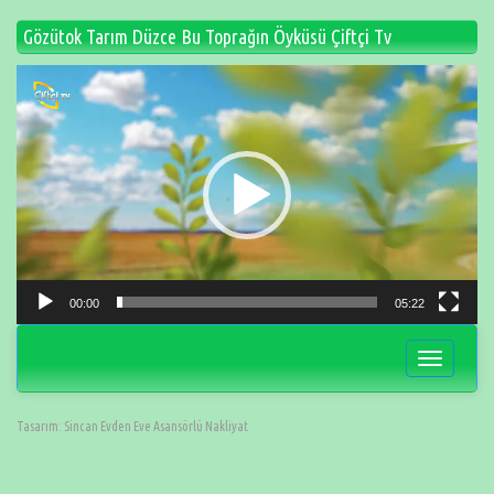
Gözütok Tarım Düzce Bu Toprağın Öyküsü Çiftçi Tv
Video
oynatıcı
00:00
05:22
Navigasyo
değiştir
Tasarım:
Sincan Evden Eve Asansörlü Nakliyat