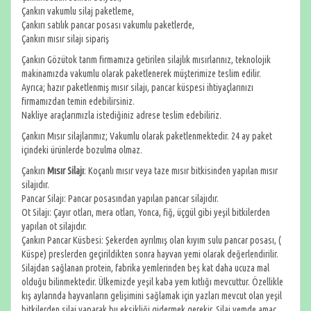
Çankırı vakumlu silaj paketleme,
Çankırı satılık pancar posası vakumlu paketlerde,
Çankırı mısır silajı sipariş
Çankırı Gözütok tarım firmamıza getirilen silajlık mısırlarınız, teknolojik
makinamızda vakumlu olarak paketlenerek müşterimize teslim edilir.
Ayrıca; hazır paketlenmiş mısır silajı, pancar küspesi ihtiyaçlarınızı
firmamızdan temin edebilirsiniz.
Nakliye araçlarımızla istediğiniz adrese teslim edebiliriz.
Çankırı Mısır silajlarımız; Vakumlu olarak paketlenmektedir. 24 ay paket
içindeki ürünlerde bozulma olmaz.
Çankırı
Mısır Silajı
: Koçanlı mısır veya taze mısır bitkisinden yapılan mısır
silajıdır.
Pancar Silajı: Pancar posasından yapılan pancar silajıdır.
Ot Silajı: Çayır otları, mera otları, Yonca, fiğ, üçgül gibi yeşil bitkilerden
yapılan ot silajıdır.
Çankırı Pancar Küsbesi: Şekerden ayrılmış olan kıyım sulu pancar posası, (
Küspe) preslerden geçirildikten sonra hayvan yemi olarak değerlendirilir.
Silajdan sağlanan protein, fabrika yemlerinden beş kat daha ucuza mal
olduğu bilinmektedir. Ülkemizde yeşil kaba yem kıtlığı mevcuttur. Özellikle
kış aylarında hayvanların gelişimini sağlamak için yazları mevcut olan yeşil
bitkilerden silaj yaparak bu eksikliği gidermek gerekir. Silaj yemde amaç,