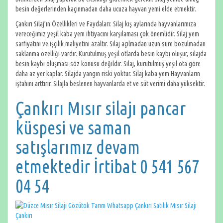
besin değerlerinden kaçınmadan daha ucuza hayvan yemi elde etmektir.
Çankırı Silaj’ın Özellikleri ve Faydaları: Silaj kış aylarında hayvanlarımıza
vereceğimiz yeşil kaba yem ihtiyacını karşılaması çok önemlidir. Silaj yem
sarfiyatını ve işçilik maliyetini azaltır. Silaj açılmadan uzun süre bozulmadan
saklanma özelliği vardır. Kurutulmuş yeşil otlarda besin kaybı oluşur, silajda
besin kaybı oluşması söz konusu değildir. Silaj, kurutulmuş yeşil ota göre
daha az yer kaplar. Silajda yangın riski yoktur. Silaj kaba yem Hayvanların
iştahını arttırır. Silajla beslenen hayvanlarda et ve süt verimi daha yüksektir.
Çankırı Mısır silajı pancar
küspesi ve saman
satışlarımız devam
etmektedir İrtibat 0 541 567
04 54