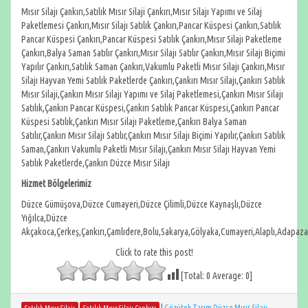
Mısır Silajı Çankırı,Satılık Mısır Silaji Çankırı,Mısır Silajı Yapımı ve Silaj
Paketlemesi Çankırı,Mısır Silajı Satılık Çankırı,Pancar Küspesi Çankırı,Satılık
Pancar Küspesi Çankırı,Pancar Küspesi Satılık Çankırı,Mısır Silajı Paketleme
Çankırı,Balya Saman Satılır Çankırı,Mısır Silajı Satılır Çankırı,Mısır Silajı Biçimi
Yapılır Çankırı,Satılık Saman Çankırı,Vakumlu Paketli Mısır Silajı Çankırı,Mısır
Silajı Hayvan Yemi Satılık Paketlerde Çankırı,Çankırı Mısır Silajı,Çankırı Satılık
Mısır Silaji,Çankırı Mısır Silajı Yapımı ve Silaj Paketlemesi,Çankırı Mısır Silajı
Satılık,Çankırı Pancar Küspesi,Çankırı Satılık Pancar Küspesi,Çankırı Pancar
Küspesi Satılık,Çankırı Mısır Silajı Paketleme,Çankırı Balya Saman
Satılır,Çankırı Mısır Silajı Satılır,Çankırı Mısır Silajı Biçimi Yapılır,Çankırı Satılık
Saman,Çankırı Vakumlu Paketli Mısır Silajı,Çankırı Mısır Silajı Hayvan Yemi
Satılık Paketlerde,Çankırı Düzce Mısır Silajı
Hizmet Bölgelerimiz
Düzce Gümüşova,Düzce Cumayeri,Düzce Çilimli,Düzce Kaynaşlı,Düzce
Yığılca,Düzce
Akçakoca,Çerkeş,Çankırı,Çamlıdere,Bolu,Sakarya,Gölyaka,Cumayeri,Alaplı,Adapaza
Click to rate this post!
[Total:
0
Average:
0
]
|
Gözütok Tarım Düzce Mısır Silajı