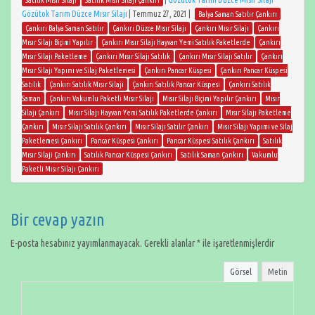
Satılık Mısır Silajı
Satılık Mısır Silajı Çankırı
Gözütok Tarım Düzce Mısır Silajı
|
Temmuz 27, 2021
|
Balya Saman Satılır Çankırı
Çankırı Balya Saman Satılır
Çankırı Düzce Mısır Silajı
Çankırı Mısır Silajı
Çankırı
Mısır Silajı Biçimi Yapılır
Çankırı Mısır Silajı Hayvan Yemi Satılık Paketlerde
Çankırı
Mısır Silajı Paketleme
Çankırı Mısır Silajı Satılık
Çankırı Mısır Silajı Satılır
Çankırı
Mısır Silajı Yapımı ve Silaj Paketlemesi
Çankırı Pancar Küspesi
Çankırı Pancar Küspesi
Satılık
Çankırı Satılık Mısır Silaji
Çankırı Satılık Pancar Küspesi
Çankırı Satılık
Saman
Çankırı Vakumlu Paketli Mısır Silajı
Mısır Silajı Biçimi Yapılır Çankırı
Mısır
Silajı Çankırı
Mısır Silajı Hayvan Yemi Satılık Paketlerde Çankırı
Mısır Silajı Paketleme
Çankırı
Mısır Silajı Satılık Çankırı
Mısır Silajı Satılır Çankırı
Mısır Silajı Yapımı ve Silaj
Paketlemesi Çankırı
Pancar Küspesi Çankırı
Pancar Küspesi Satılık Çankırı
Satılık
Mısır Silaji Çankırı
Satılık Pancar Küspesi Çankırı
Satılık Saman Çankırı
Vakumlu
Paketli Mısır Silajı Çankırı
Bir cevap yazın
E-posta hesabınız yayımlanmayacak.
Gerekli alanlar
*
ile işaretlenmişlerdir
Görsel
Metin