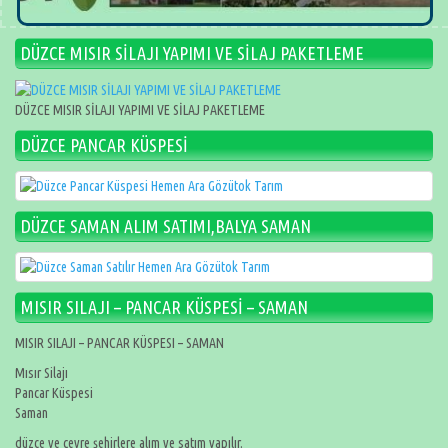
DÜZCE MISIR SİLAJI YAPIMI VE SİLAJ PAKETLEME
DÜZCE MISIR SİLAJI YAPIMI VE SİLAJ PAKETLEME
DÜZCE PANCAR KÜSPESİ
DÜZCE SAMAN ALIM SATIMI,BALYA SAMAN
MISIR SILAJI – PANCAR KÜSPESİ – SAMAN
MISIR SILAJI – PANCAR KÜSPESI – SAMAN
Mısır Silajı
Pancar Küspesi
Saman
düzce ve çevre şehirlere alım ve satım yapılır.