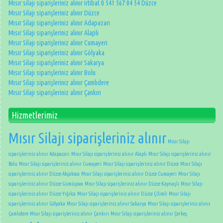
Mısır silajı siparişleriniz alınır irtibat 0 541 567 04 54 Düzce
Mısır Silajı siparişleriniz alınır Düzce
Mısır Silajı siparişleriniz alınır Adapazarı
Mısır Silajı siparişleriniz alınır Alaplı
Mısır Silajı siparişleriniz alınır Cumayeri
Mısır Silajı siparişleriniz alınır Gölyaka
Mısır Silajı siparişleriniz alınır Sakarya
Mısır Silajı siparişleriniz alınır Bolu
Mısır Silajı siparişleriniz alınır Çamlıdere
Mısır Silajı siparişleriniz alınır Çankırı
Hizmetlerimiz
Mısır Silajı siparişleriniz alınır
Mısır Silajı
siparişleriniz alınır Adapazarı
Mısır Silajı siparişleriniz alınır Alaplı
Mısır Silajı siparişleriniz alınır
Bolu
Mısır Silajı siparişleriniz alınır Cumayeri
Mısır Silajı siparişleriniz alınır Düzce
Mısır Silajı
siparişleriniz alınır Düzce Akçakoca
Mısır Silajı siparişleriniz alınır Düzce Cumayeri
Mısır Silajı
siparişleriniz alınır Düzce Gümüşova
Mısır Silajı siparişleriniz alınır Düzce Kaynaşlı
Mısır Silajı
siparişleriniz alınır Düzce Yığılca
Mısır Silajı siparişleriniz alınır Düzce Çilimli
Mısır Silajı
siparişleriniz alınır Gölyaka
Mısır Silajı siparişleriniz alınır Sakarya
Mısır Silajı siparişleriniz alınır
Çamlıdere
Mısır Silajı siparişleriniz alınır Çankırı
Mısır Silajı siparişleriniz alınır Çerkeş