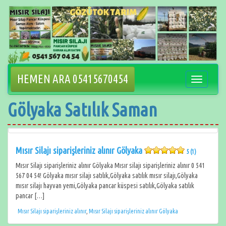
İçeriğe
geçin
HEMEN ARA 05415670454
Navigasyo
değiştir
Gölyaka Satılık Saman
Mısır Silajı siparişleriniz alınır Gölyaka
5 (1)
Mısır Silajı siparişleriniz alınır Gölyaka Mısır silajı siparişleriniz alınır 0 541
567 04 54! Gölyaka mısır silajı satılık,Gölyaka satılık mısır silajı,Gölyaka
mısır silajı hayvan yemi,Gölyaka pancar küspesi satılık,Gölyaka satılık
pancar […]
Mısır Silajı siparişleriniz alınır
,
Mısır Silajı siparişleriniz alınır Gölyaka