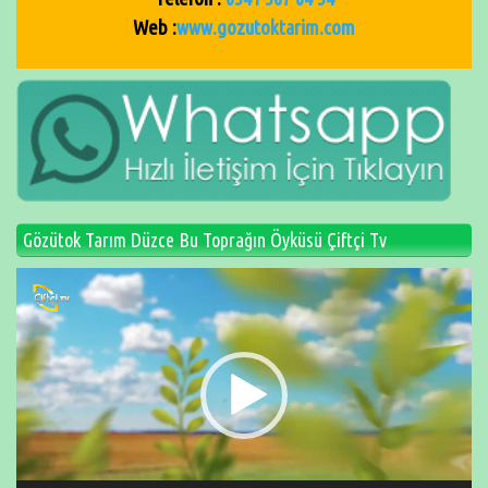
Web :
www.gozutoktarim.com
Gözütok Tarım Düzce Bu Toprağın Öyküsü Çiftçi Tv
Video
oynatıcı