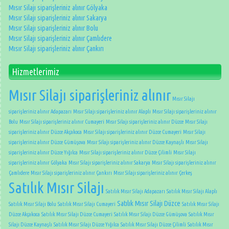
Mısır Silajı siparişleriniz alınır Gölyaka
Mısır Silajı siparişleriniz alınır Sakarya
Mısır Silajı siparişleriniz alınır Bolu
Mısır Silajı siparişleriniz alınır Çamlıdere
Mısır Silajı siparişleriniz alınır Çankırı
Hizmetlerimiz
Mısır Silajı siparişleriniz alınır
Mısır Silajı
siparişleriniz alınır Adapazarı
Mısır Silajı siparişleriniz alınır Alaplı
Mısır Silajı siparişleriniz alınır
Bolu
Mısır Silajı siparişleriniz alınır Cumayeri
Mısır Silajı siparişleriniz alınır Düzce
Mısır Silajı
siparişleriniz alınır Düzce Akçakoca
Mısır Silajı siparişleriniz alınır Düzce Cumayeri
Mısır Silajı
siparişleriniz alınır Düzce Gümüşova
Mısır Silajı siparişleriniz alınır Düzce Kaynaşlı
Mısır Silajı
siparişleriniz alınır Düzce Yığılca
Mısır Silajı siparişleriniz alınır Düzce Çilimli
Mısır Silajı
siparişleriniz alınır Gölyaka
Mısır Silajı siparişleriniz alınır Sakarya
Mısır Silajı siparişleriniz alınır
Çamlıdere
Mısır Silajı siparişleriniz alınır Çankırı
Mısır Silajı siparişleriniz alınır Çerkeş
Satılık Mısır Silajı
Satılık Mısır Silajı Adapazarı
Satılık Mısır Silajı Alaplı
Satılık Mısır Silajı Düzce
Satılık Mısır Silajı Bolu
Satılık Mısır Silajı Cumayeri
Satılık Mısır Silajı
Düzce Akçakoca
Satılık Mısır Silajı Düzce Cumayeri
Satılık Mısır Silajı Düzce Gümüşova
Satılık Mısır
Silajı Düzce Kaynaşlı
Satılık Mısır Silajı Düzce Yığılca
Satılık Mısır Silajı Düzce Çilimli
Satılık Mısır