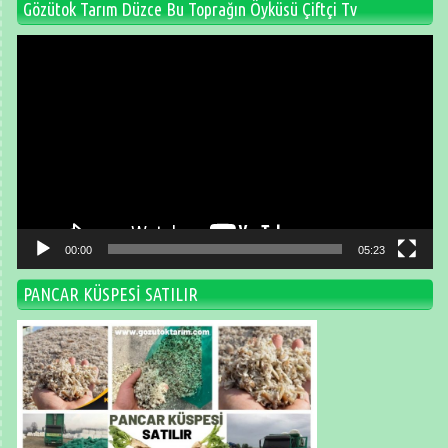
Gözütok Tarım Düzce Bu Toprağın Öyküsü Çiftçi Tv
Video
oynatıcı
00:00
05:23
PANCAR KÜSPESİ SATILIR