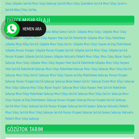
Silajı Gölyaka
Satılık Mısır Silajı Sakarya
Satılık Mısır Silajı Çamlıdere
Satılık Mısır Silajı Çankırı
Satılık Mısır Silajı Çerkeş
DÜZCE MISIR SİLAJI
HEMEN ARA
Balya Saman Satılır Sakarya
Gölyaka Balya Saman Satılır
Gölyaka Mısır Silajı
Gölyaka Mısır Silajı
Biçimi Yapılır
Gölyaka Mısır Silajı Hayvan Yemi Satılık Paketlerde
Gölyaka Mısır Silajı Paketleme
Gölyaka Mısır Silajı Satılık
Gölyaka Mısır Silajı Satılır
Gölyaka Mısır Silajı Yapımı ve Silaj Paketlemesi
Gölyaka Pancar Küspesi
Gölyaka Pancar Küspesi Satılık
Gölyaka Satılık Mısır Silaji
Gölyaka Satılık
Pancar Küspesi
Gölyaka Satılık Saman
Gölyaka Vakumlu Paketli Mısır Silajı
Mısır Silajı Biçimi Yapılır
Sakarya
Mısır Silajı Gölyaka
Mısır Silajı Hayvan Yemi Satılık Paketlerde Gölyaka
Mısır Silajı Hayvan
Yemi Satılık Paketlerde Sakarya
Mısır Silajı Paketleme Sakarya
Mısır Silajı Sakarya
Mısır Silajı Satılık
Sakarya
Mısır Silajı Satılır Sakarya
Mısır Silajı Yapımı ve Silaj Paketlemesi Sakarya
Pancar Küspesi
Sakarya
Pancar Küspesi Satılık Sakarya
Sakarya Balya Saman Satılır
Sakarya Düzce Mısır Silajı
Sakarya
Mısır Silajı
Sakarya Mısır Silajı Biçimi Yapılır
Sakarya Mısır Silajı Hayvan Yemi Satılık Paketlerde
Sakarya Mısır Silajı Paketleme
Sakarya Mısır Silajı Satılık
Sakarya Mısır Silajı Satılır
Sakarya Mısır
Silajı Yapımı ve Silaj Paketlemesi
Sakarya Pancar Küspesi
Sakarya Pancar Küspesi Satılık
Sakarya
Satılık Mısır Silaji
Sakarya Satılık Pancar Küspesi
Sakarya Satılık Saman
Sakarya Vakumlu Paketli
Mısır Silajı
Satılık Mısır Silaji Sakarya
Satılık Pancar Küspesi Sakarya
Satılık Saman Sakarya
Vakumlu
Paketli Mısır Silajı Sakarya
GÖZÜTOK TARIM