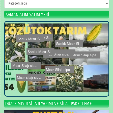
GÖZÜTOK
TARIM
SAMAN ALIM SATIM YERİ
Satılık Mısır Si...
Satılık Mısır Si...
Mısır silajı sipa...
Mısır Silajı sipa...
Mısır Silajı sipa...
Mısır Silajı sipa...
Satılık Mısır Si...
Mısır Silajı sipa...
Mısır Silajı sipa...
Satılık Mısır Si...
DÜZCE MISIR SİLAJI YAPIMI VE SİLAJ PAKETLEME