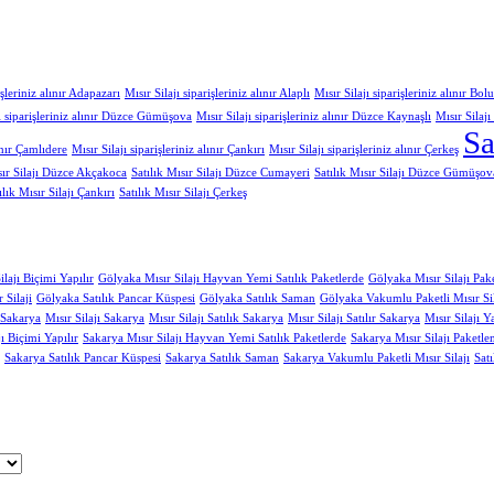
işleriniz alınır Adapazarı
Mısır Silajı siparişleriniz alınır Alaplı
Mısır Silajı siparişleriniz alınır Bolu
jı siparişleriniz alınır Düzce Gümüşova
Mısır Silajı siparişleriniz alınır Düzce Kaynaşlı
Mısır Silajı
Sa
lınır Çamlıdere
Mısır Silajı siparişleriniz alınır Çankırı
Mısır Silajı siparişleriniz alınır Çerkeş
sır Silajı Düzce Akçakoca
Satılık Mısır Silajı Düzce Cumayeri
Satılık Mısır Silajı Düzce Gümüşov
ılık Mısır Silajı Çankırı
Satılık Mısır Silajı Çerkeş
lajı Biçimi Yapılır
Gölyaka Mısır Silajı Hayvan Yemi Satılık Paketlerde
Gölyaka Mısır Silajı Pak
 Silaji
Gölyaka Satılık Pancar Küspesi
Gölyaka Satılık Saman
Gölyaka Vakumlu Paketli Mısır Sil
 Sakarya
Mısır Silajı Sakarya
Mısır Silajı Satılık Sakarya
Mısır Silajı Satılır Sakarya
Mısır Silajı 
ı Biçimi Yapılır
Sakarya Mısır Silajı Hayvan Yemi Satılık Paketlerde
Sakarya Mısır Silajı Paketl
Sakarya Satılık Pancar Küspesi
Sakarya Satılık Saman
Sakarya Vakumlu Paketli Mısır Silajı
Satı