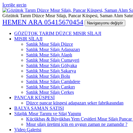
İçeriğe geçin
Gözütok Tarım Düzce Mısır Silajı, Pancar Küspesi, Saman Alım Satı
HEMEN ARA 05415670454
Navigasyonu değiştir
GÖZÜTOK TARIM DÜZCE MISIR SİLAJI
MISIR SİLAJI
Satılık Mısır Silajı Düzce
Satılık Mısır Silajı Adapazarı
Satılık Mısır Silajı Alaplı
Satılık Mısır Silajı Cumayeri
Satılık Mısır Silajı Gölyaka
Satılık Mısır Silajı Sakarya
Satılık Mısır Silajı Bolu
Satılık Mısır Silajı Çamlıdere
Satılık Mısır Silajı Çankırı
Satılık Mısır Silajı Çerkeş
PANCAR KÜSPESİ
Düzce pancar küspesi adapazarı şeker fabrikasından
BALYA SAMAN SATIŞI
Silajlık Mısır Tarımı ve Silaj Yapımı
Küçükbaş & Büyükbaş Yem Çeşitleri Mısır Silajı Panca
Mısır silajı üretimi için en uygun zaman ne zamandır ?
Video Galerisi