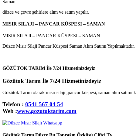
Saman
düzce ve çevre şehirlere alım ve satım yapılır.
MISIR SILAJI – PANCAR KÜSPESI – SAMAN
MISIR SILAJI – PANCAR KÜSPESI – SAMAN
Düzce Mısır Silaji Pancar Küspesi Saman Alım Satımı Yapılmaktadır. Na
GÖZÜTOK TARIM İle 7/24 Hizmetinizdeyiz
Gözütok Tarım İle 7/24 Hizmetinizdeyiz
Gözütok Tarım olarak mısır silajı ,pancar küspesi, saman alım satımı 
Telefon :
0541 567 04 54
Web :
www.gozutoktarim.com
Gözütok Tarım Düzce Bu Toprağın Öyküsü Çiftçi Tv