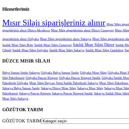
Hizmetlerimiz
Mısır Silajı siparişleriniz alınır
Mısır Silajı sipar
siparişleriniz alınır Düzce Akçakoca
Mısır Silajı siparişleriniz alınır Düzce Cumayeri
Mısır Sila
siparişleriniz alınır Gölyaka
Mısır Silajı siparişleriniz alınır Sakarya
Mısır Silajı siparişleriniz a
Satılık Mısır Silajı Düzce
Satılık Mısır Silajı Bolu
Satılık Mısır Silajı Cumayeri
Satılık Mı
Çilimli
Satılık Mısır Silajı Gölyaka
Satılık Mısır Silajı Sakarya
Satılık Mısır Silajı Çamlıdere
Sat
DÜZCE MISIR SİLAJI
Balya Saman Satılır Sakarya
Gölyaka Balya Saman Satılır
Gölyaka Mısır Silajı
Gölyaka Mısır Si
Silaj Paketlemesi
Gölyaka Pancar Küspesi
Gölyaka Pancar Küspesi Satılık
Gölyaka Satılık Mısır
Paketlerde Gölyaka
Mısır Silajı Hayvan Yemi Satılık Paketlerde Sakarya
Mısır Silajı Paketleme
Sakarya Balya Saman Satılır
Sakarya Düzce Mısır Silajı
Sakarya Mısır Silajı
Sakarya Mısır Silaj
Paketlemesi
Sakarya Pancar Küspesi
Sakarya Pancar Küspesi Satılık
Sakarya Satılık Mısır Silaji
Mısır Silajı Sakarya
GÖZÜTOK TARIM
GÖZÜTOK TARIM