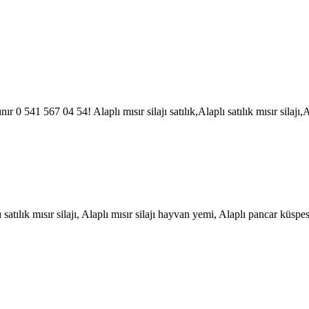
 alınır 0 541 567 04 54! Alaplı mısır silajı satılık,Alaplı satılık mısır sila
lı satılık mısır silajı, Alaplı mısır silajı hayvan yemi, Alaplı pancar küsp