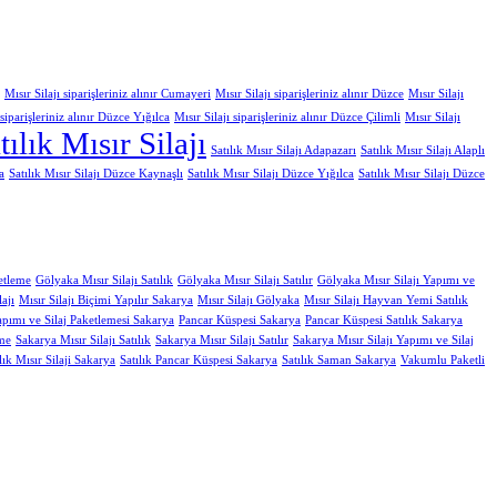
Mısır Silajı siparişleriniz alınır Cumayeri
Mısır Silajı siparişleriniz alınır Düzce
Mısır Silajı
 siparişleriniz alınır Düzce Yığılca
Mısır Silajı siparişleriniz alınır Düzce Çilimli
Mısır Silajı
tılık Mısır Silajı
Satılık Mısır Silajı Adapazarı
Satılık Mısır Silajı Alaplı
a
Satılık Mısır Silajı Düzce Kaynaşlı
Satılık Mısır Silajı Düzce Yığılca
Satılık Mısır Silajı Düzce
etleme
Gölyaka Mısır Silajı Satılık
Gölyaka Mısır Silajı Satılır
Gölyaka Mısır Silajı Yapımı ve
ajı
Mısır Silajı Biçimi Yapılır Sakarya
Mısır Silajı Gölyaka
Mısır Silajı Hayvan Yemi Satılık
Yapımı ve Silaj Paketlemesi Sakarya
Pancar Küspesi Sakarya
Pancar Küspesi Satılık Sakarya
eme
Sakarya Mısır Silajı Satılık
Sakarya Mısır Silajı Satılır
Sakarya Mısır Silajı Yapımı ve Silaj
lık Mısır Silaji Sakarya
Satılık Pancar Küspesi Sakarya
Satılık Saman Sakarya
Vakumlu Paketli