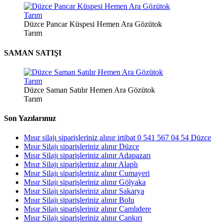
Düzce Pancar Küspesi Hemen Ara Gözütok
Tarım
SAMAN SATIŞI
Düzce Saman Satılır Hemen Ara Gözütok
Tarım
Son Yazılarımız
Mısır silajı siparişleriniz alınır irtibat 0 541 567 04 54 Düzce
Mısır Silajı siparişleriniz alınır Düzce
Mısır Silajı siparişleriniz alınır Adapazarı
Mısır Silajı siparişleriniz alınır Alaplı
Mısır Silajı siparişleriniz alınır Cumayeri
Mısır Silajı siparişleriniz alınır Gölyaka
Mısır Silajı siparişleriniz alınır Sakarya
Mısır Silajı siparişleriniz alınır Bolu
Mısır Silajı siparişleriniz alınır Çamlıdere
Mısır Silajı siparişleriniz alınır Çankırı