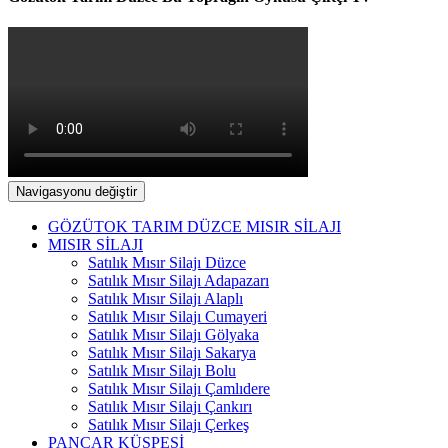
Navigasyonu değiştir
GÖZÜTOK TARIM DÜZCE MISIR SİLAJI
MISIR SİLAJI
Satılık Mısır Silajı Düzce
Satılık Mısır Silajı Adapazarı
Satılık Mısır Silajı Alaplı
Satılık Mısır Silajı Cumayeri
Satılık Mısır Silajı Gölyaka
Satılık Mısır Silajı Sakarya
Satılık Mısır Silajı Bolu
Satılık Mısır Silajı Çamlıdere
Satılık Mısır Silajı Çankırı
Satılık Mısır Silajı Çerkeş
PANCAR KÜSPESİ