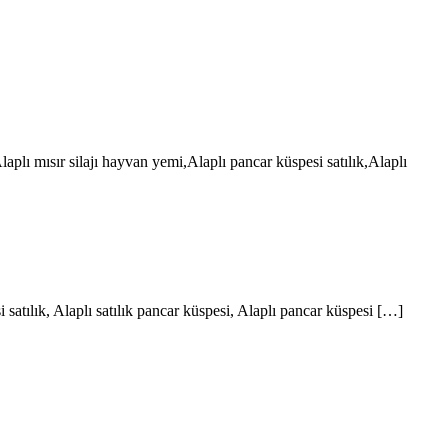
jı,Alaplı mısır silajı hayvan yemi,Alaplı pancar küspesi satılık,Alaplı
esi satılık, Alaplı satılık pancar küspesi, Alaplı pancar küspesi […]