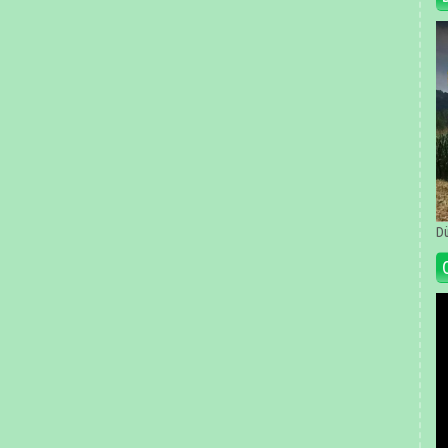
Dü
Vi
oy