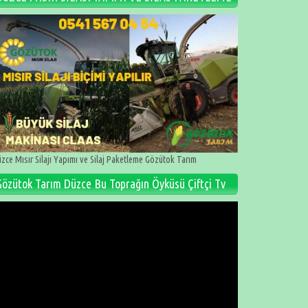
zce Mısır Silajı Yapımı ve Silaj Paketleme Gözütok Tarım
Gözütok Tarım Düzce Bu Toprağın Öyküsü Çiftçi Tv
deo
natıcı