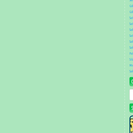
Gö
Gö
Sa
Sa
Sa
Sat
Sa
Sak
Pa
Sil
Mıs
Sa
G
T