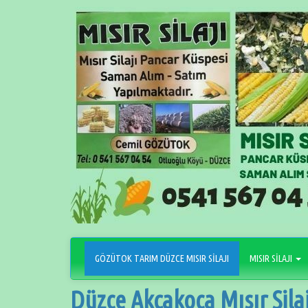
İçeriğe
geçin
GÖZÜTOK TARIM DÜZCE MISIR SİLAJI
MISIR SİLAJI
Düzce Akçakoca Mısır Silaj