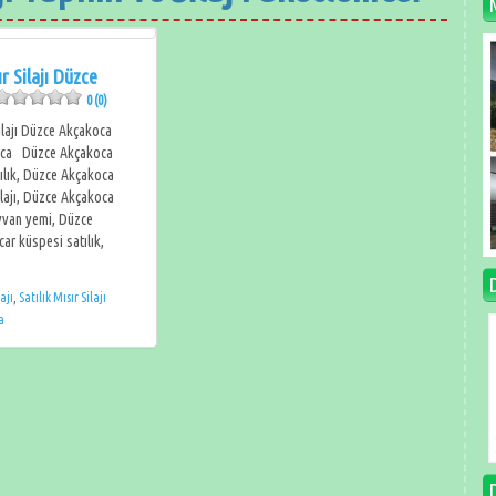
ır Silajı Düzce
0 (0)
Silajı Düzce Akçakoca
oca Düzce Akçakoca
atılık, Düzce Akçakoca
silajı, Düzce Akçakoca
ayvan yemi, Düzce
ar küspesi satılık,
lajı
,
Satılık Mısır Silajı
a