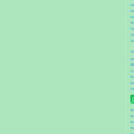
sip
sip
si
Mıs
Yığ
Gö
Ça
Çe
Sat
Mı
Cu
Mıs
Sat
Sat
Ba
Mıs
Mıs
Mıs
Sat