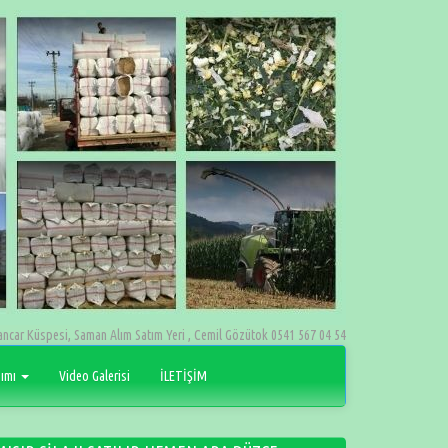
ancar Küspesi, Saman Alım Satım Yeri , Cemil Gözütok 0541 567 04 54
pımı
Video Galerisi
İLETİŞİM