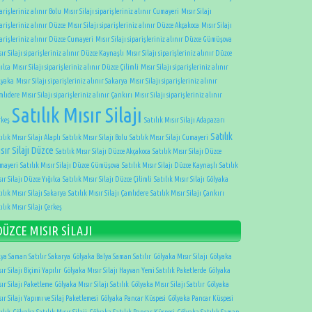
arişleriniz alınır Bolu
Mısır Silajı siparişleriniz alınır Cumayeri
Mısır Silajı
arişleriniz alınır Düzce
Mısır Silajı siparişleriniz alınır Düzce Akçakoca
Mısır Silajı
parişleriniz alınır Düzce Cumayeri
Mısır Silajı siparişleriniz alınır Düzce Gümüşova
ır Silajı siparişleriniz alınır Düzce Kaynaşlı
Mısır Silajı siparişleriniz alınır Düzce
ılca
Mısır Silajı siparişleriniz alınır Düzce Çilimli
Mısır Silajı siparişleriniz alınır
lyaka
Mısır Silajı siparişleriniz alınır Sakarya
Mısır Silajı siparişleriniz alınır
mlıdere
Mısır Silajı siparişleriniz alınır Çankırı
Mısır Silajı siparişleriniz alınır
Satılık Mısır Silajı
rkeş
Satılık Mısır Silajı Adapazarı
Satılık
ılık Mısır Silajı Alaplı
Satılık Mısır Silajı Bolu
Satılık Mısır Silajı Cumayeri
sır Silajı Düzce
Satılık Mısır Silajı Düzce Akçakoca
Satılık Mısır Silajı Düzce
mayeri
Satılık Mısır Silajı Düzce Gümüşova
Satılık Mısır Silajı Düzce Kaynaşlı
Satılık
ır Silajı Düzce Yığılca
Satılık Mısır Silajı Düzce Çilimli
Satılık Mısır Silajı Gölyaka
ılık Mısır Silajı Sakarya
Satılık Mısır Silajı Çamlıdere
Satılık Mısır Silajı Çankırı
ılık Mısır Silajı Çerkeş
DÜZCE MISIR SİLAJI
lya Saman Satılır Sakarya
Gölyaka Balya Saman Satılır
Gölyaka Mısır Silajı
Gölyaka
ır Silajı Biçimi Yapılır
Gölyaka Mısır Silajı Hayvan Yemi Satılık Paketlerde
Gölyaka
ır Silajı Paketleme
Gölyaka Mısır Silajı Satılık
Gölyaka Mısır Silajı Satılır
Gölyaka
ır Silajı Yapımı ve Silaj Paketlemesi
Gölyaka Pancar Küspesi
Gölyaka Pancar Küspesi
ılık
Gölyaka Satılık Mısır Silaji
Gölyaka Satılık Pancar Küspesi
Gölyaka Satılık Saman