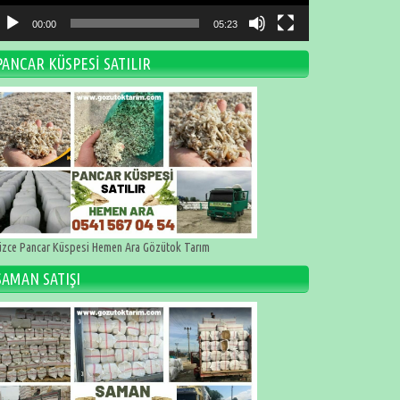
00:00
05:23
PANCAR KÜSPESİ SATILIR
zce Pancar Küspesi Hemen Ara Gözütok Tarım
SAMAN SATIŞI