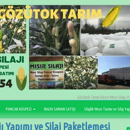
Gözütok Tarım Düzce Mısır Silajı, P
PANCAR KÜSPESİ
BALYA SAMAN SATIŞI
Silajlık Mısır Tarımı ve Silaj Ya
ı Yapımı ve Silaj Paketlemesi