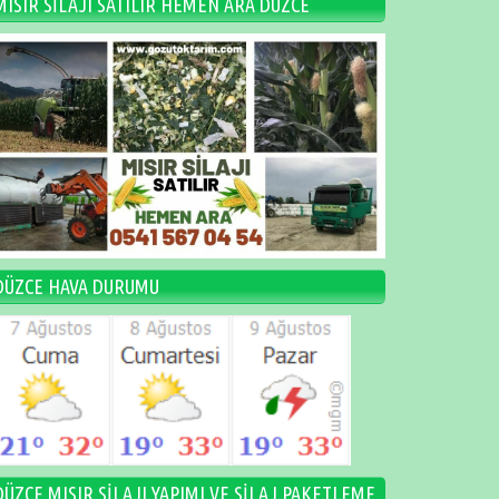
MISIR SİLAJI SATILIR HEMEN ARA DÜZCE
DÜZCE HAVA DURUMU
DÜZCE MISIR SİLAJI YAPIMI VE SİLAJ PAKETLEME