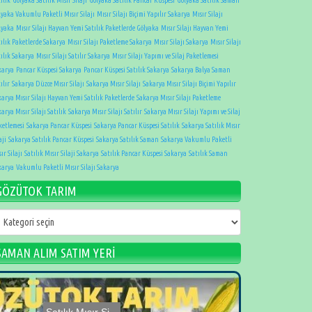
lyaka Vakumlu Paketli Mısır Silajı
Mısır Silajı Biçimi Yapılır Sakarya
Mısır Silajı
lyaka
Mısır Silajı Hayvan Yemi Satılık Paketlerde Gölyaka
Mısır Silajı Hayvan Yemi
tılık Paketlerde Sakarya
Mısır Silajı Paketleme Sakarya
Mısır Silajı Sakarya
Mısır Silajı
tılık Sakarya
Mısır Silajı Satılır Sakarya
Mısır Silajı Yapımı ve Silaj Paketlemesi
karya
Pancar Küspesi Sakarya
Pancar Küspesi Satılık Sakarya
Sakarya Balya Saman
ılır
Sakarya Düzce Mısır Silajı
Sakarya Mısır Silajı
Sakarya Mısır Silajı Biçimi Yapılır
karya Mısır Silajı Hayvan Yemi Satılık Paketlerde
Sakarya Mısır Silajı Paketleme
arya Mısır Silajı Satılık
Sakarya Mısır Silajı Satılır
Sakarya Mısır Silajı Yapımı ve Silaj
ketlemesi
Sakarya Pancar Küspesi
Sakarya Pancar Küspesi Satılık
Sakarya Satılık Mısır
aji
Sakarya Satılık Pancar Küspesi
Sakarya Satılık Saman
Sakarya Vakumlu Paketli
ır Silajı
Satılık Mısır Silaji Sakarya
Satılık Pancar Küspesi Sakarya
Satılık Saman
karya
Vakumlu Paketli Mısır Silajı Sakarya
GÖZÜTOK TARIM
ÖZÜTOK
ARIM
SAMAN ALIM SATIM YERİ
Satılık Mısır Si...
Satılık Mısır Si...