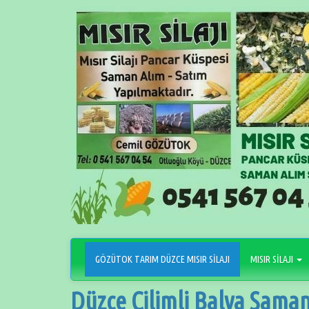
İçeriğe
geçin
GÖZÜTOK TARIM DÜZCE MISIR SİLAJI
MISIR SİLAJI
Düzce Çilimli Balya Saman 