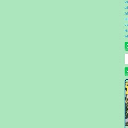
Sat
Sa
Sak
Pa
Sil
Mıs
Sa
G
T