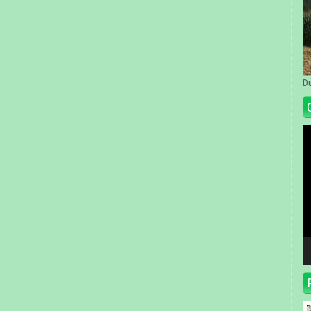
Dü
Vi
oy