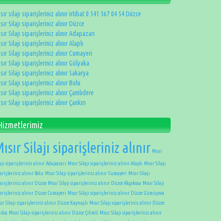
sır silajı siparişleriniz alınır irtibat 0 541 567 04 54 Düzce
sır Silajı siparişleriniz alınır Düzce
sır Silajı siparişleriniz alınır Adapazarı
sır Silajı siparişleriniz alınır Alaplı
sır Silajı siparişleriniz alınır Cumayeri
sır Silajı siparişleriniz alınır Gölyaka
sır Silajı siparişleriniz alınır Sakarya
sır Silajı siparişleriniz alınır Bolu
sır Silajı siparişleriniz alınır Çamlıdere
sır Silajı siparişleriniz alınır Çankırı
Hizmetlerimiz
ısır Silajı siparişleriniz alınır
Mısır
ajı siparişleriniz alınır Adapazarı
Mısır Silajı siparişleriniz alınır Alaplı
Mısır Silajı
arişleriniz alınır Bolu
Mısır Silajı siparişleriniz alınır Cumayeri
Mısır Silajı
arişleriniz alınır Düzce
Mısır Silajı siparişleriniz alınır Düzce Akçakoca
Mısır Silajı
parişleriniz alınır Düzce Cumayeri
Mısır Silajı siparişleriniz alınır Düzce Gümüşova
ır Silajı siparişleriniz alınır Düzce Kaynaşlı
Mısır Silajı siparişleriniz alınır Düzce
ılca
Mısır Silajı siparişleriniz alınır Düzce Çilimli
Mısır Silajı siparişleriniz alınır