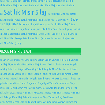
lyaka
Mısır Silajı siparişleriniz alınır Sakarya
Mısır Silajı siparişleriniz alınır
mlıdere
Mısır Silajı siparişleriniz alınır Çankırı
Mısır Silajı siparişleriniz alınır
Satılık Mısır Silajı
rkeş
Satılık Mısır Silajı Adapazarı
Satılık
ılık Mısır Silajı Alaplı
Satılık Mısır Silajı Bolu
Satılık Mısır Silajı Cumayeri
sır Silajı Düzce
Satılık Mısır Silajı Düzce Akçakoca
Satılık Mısır Silajı Düzce
mayeri
Satılık Mısır Silajı Düzce Gümüşova
Satılık Mısır Silajı Düzce Kaynaşlı
Satılık
ır Silajı Düzce Yığılca
Satılık Mısır Silajı Düzce Çilimli
Satılık Mısır Silajı Gölyaka
ılık Mısır Silajı Sakarya
Satılık Mısır Silajı Çamlıdere
Satılık Mısır Silajı Çankırı
ılık Mısır Silajı Çerkeş
DÜZCE MISIR SİLAJI
lya Saman Satılır Sakarya
Gölyaka Balya Saman Satılır
Gölyaka Mısır Silajı
Gölyaka
ır Silajı Biçimi Yapılır
Gölyaka Mısır Silajı Hayvan Yemi Satılık Paketlerde
Gölyaka
ır Silajı Paketleme
Gölyaka Mısır Silajı Satılık
Gölyaka Mısır Silajı Satılır
Gölyaka
ır Silajı Yapımı ve Silaj Paketlemesi
Gölyaka Pancar Küspesi
Gölyaka Pancar Küspesi
ılık
Gölyaka Satılık Mısır Silaji
Gölyaka Satılık Pancar Küspesi
Gölyaka Satılık Saman
lyaka Vakumlu Paketli Mısır Silajı
Mısır Silajı Biçimi Yapılır Sakarya
Mısır Silajı
lyaka
Mısır Silajı Hayvan Yemi Satılık Paketlerde Gölyaka
Mısır Silajı Hayvan Yemi
tılık Paketlerde Sakarya
Mısır Silajı Paketleme Sakarya
Mısır Silajı Sakarya
Mısır Silajı
tılık Sakarya
Mısır Silajı Satılır Sakarya
Mısır Silajı Yapımı ve Silaj Paketlemesi
karya
Pancar Küspesi Sakarya
Pancar Küspesi Satılık Sakarya
Sakarya Balya Saman