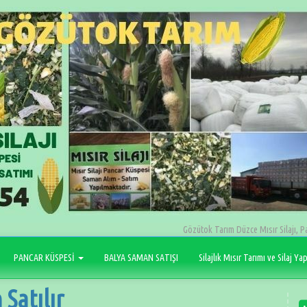
Gözütok Tarım Düzce Mısır Silajı, P
PANCAR KÜSPESİ
BALYA SAMAN SATIŞI
Silajlık Mısır Tarımı ve Silaj Ya
Satılır