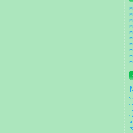
Mı
Mı
Mı
Mı
Mı
Mı
Mı
Mı
Mı
Mı
M
Sil
sip
sip
si
Mıs
Yığ