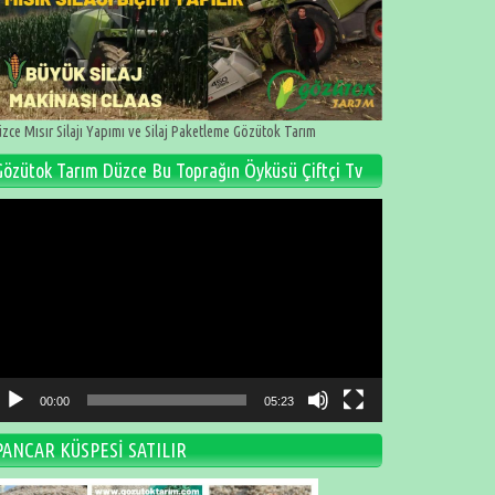
zce Mısır Silajı Yapımı ve Silaj Paketleme Gözütok Tarım
Gözütok Tarım Düzce Bu Toprağın Öyküsü Çiftçi Tv
deo
natıcı
00:00
05:23
PANCAR KÜSPESİ SATILIR