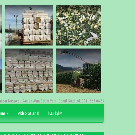
ancar Küspesi, Saman Alım Satım Yeri , Cemil Gözütok 0541 567 04 54
pımı
Video Galerisi
İLETİŞİM