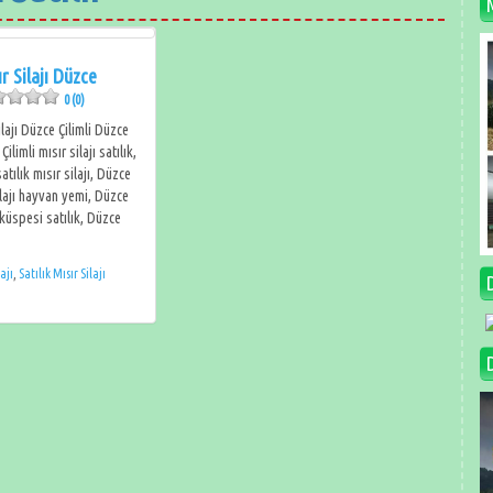
ır Silajı Düzce
0 (0)
ilajı Düzce Çilimli Düzce
ilimli mısır silajı satılık,
atılık mısır silajı, Düzce
silajı hayvan yemi, Düzce
 küspesi satılık, Düzce
lajı
,
Satılık Mısır Silajı