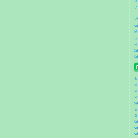
Gö
Ça
Çe
Sat
Mı
Cu
Mıs
Sat
Sat
Ba
Mıs
Mıs
Mıs
Sat
Gö
Gö
Sa
Sa
Sa