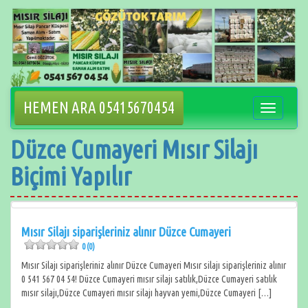
İçeriğe
geçin
HEMEN ARA 05415670454
Navigasyo
değiştir
Düzce Cumayeri Mısır Silajı
Biçimi Yapılır
Mısır Silajı siparişleriniz alınır Düzce Cumayeri
0 (0)
Mısır Silajı siparişleriniz alınır Düzce Cumayeri Mısır silajı siparişleriniz alınır
0 541 567 04 54! Düzce Cumayeri mısır silajı satılık,Düzce Cumayeri satılık
mısır silajı,Düzce Cumayeri mısır silajı hayvan yemi,Düzce Cumayeri […]