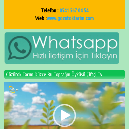
Telefon :
0541 567 04 54
Web :
www.gozutoktarim.com
Gözütok Tarım Düzce Bu Toprağın Öyküsü Çiftçi Tv
Video
oynatıcı