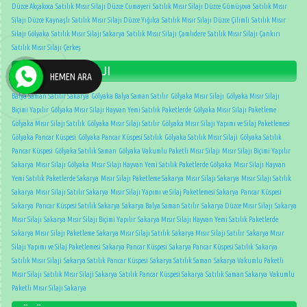
Düzce Akçakoca
Satılık Mısır Silajı Düzce Cumayeri
Satılık Mısır Silajı Düzce Gümüşova
Satılık Mısır
Silajı Düzce Kaynaşlı
Satılık Mısır Silajı Düzce Yığılca
Satılık Mısır Silajı Düzce Çilimli
Satılık Mısır
Silajı Gölyaka
Satılık Mısır Silajı Sakarya
Satılık Mısır Silajı Çamlıdere
Satılık Mısır Silajı Çankırı
Satılık Mısır Silajı Çerkeş
DÜZCE MISIR SİLAJI
HEMEN ARA
Balya Saman Satılır Sakarya
Gölyaka Balya Saman Satılır
Gölyaka Mısır Silajı
Gölyaka Mısır Silajı
Biçimi Yapılır
Gölyaka Mısır Silajı Hayvan Yemi Satılık Paketlerde
Gölyaka Mısır Silajı Paketleme
Gölyaka Mısır Silajı Satılık
Gölyaka Mısır Silajı Satılır
Gölyaka Mısır Silajı Yapımı ve Silaj Paketlemesi
Gölyaka Pancar Küspesi
Gölyaka Pancar Küspesi Satılık
Gölyaka Satılık Mısır Silaji
Gölyaka Satılık
Pancar Küspesi
Gölyaka Satılık Saman
Gölyaka Vakumlu Paketli Mısır Silajı
Mısır Silajı Biçimi Yapılır
Sakarya
Mısır Silajı Gölyaka
Mısır Silajı Hayvan Yemi Satılık Paketlerde Gölyaka
Mısır Silajı Hayvan
Yemi Satılık Paketlerde Sakarya
Mısır Silajı Paketleme Sakarya
Mısır Silajı Sakarya
Mısır Silajı Satılık
Sakarya
Mısır Silajı Satılır Sakarya
Mısır Silajı Yapımı ve Silaj Paketlemesi Sakarya
Pancar Küspesi
Sakarya
Pancar Küspesi Satılık Sakarya
Sakarya Balya Saman Satılır
Sakarya Düzce Mısır Silajı
Sakarya
Mısır Silajı
Sakarya Mısır Silajı Biçimi Yapılır
Sakarya Mısır Silajı Hayvan Yemi Satılık Paketlerde
Sakarya Mısır Silajı Paketleme
Sakarya Mısır Silajı Satılık
Sakarya Mısır Silajı Satılır
Sakarya Mısır
Silajı Yapımı ve Silaj Paketlemesi
Sakarya Pancar Küspesi
Sakarya Pancar Küspesi Satılık
Sakarya
Satılık Mısır Silaji
Sakarya Satılık Pancar Küspesi
Sakarya Satılık Saman
Sakarya Vakumlu Paketli
Mısır Silajı
Satılık Mısır Silaji Sakarya
Satılık Pancar Küspesi Sakarya
Satılık Saman Sakarya
Vakumlu
Paketli Mısır Silajı Sakarya