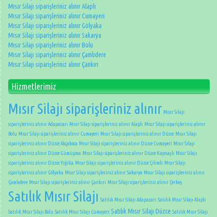
Mısır Silajı siparişleriniz alınır Alaplı
Mısır Silajı siparişleriniz alınır Cumayeri
Mısır Silajı siparişleriniz alınır Gölyaka
Mısır Silajı siparişleriniz alınır Sakarya
Mısır Silajı siparişleriniz alınır Bolu
Mısır Silajı siparişleriniz alınır Çamlıdere
Mısır Silajı siparişleriniz alınır Çankırı
Hizmetlerimiz
Mısır Silajı siparişleriniz alınır
Mısır Silajı
siparişleriniz alınır Adapazarı
Mısır Silajı siparişleriniz alınır Alaplı
Mısır Silajı siparişleriniz alınır
Bolu
Mısır Silajı siparişleriniz alınır Cumayeri
Mısır Silajı siparişleriniz alınır Düzce
Mısır Silajı
siparişleriniz alınır Düzce Akçakoca
Mısır Silajı siparişleriniz alınır Düzce Cumayeri
Mısır Silajı
siparişleriniz alınır Düzce Gümüşova
Mısır Silajı siparişleriniz alınır Düzce Kaynaşlı
Mısır Silajı
siparişleriniz alınır Düzce Yığılca
Mısır Silajı siparişleriniz alınır Düzce Çilimli
Mısır Silajı
siparişleriniz alınır Gölyaka
Mısır Silajı siparişleriniz alınır Sakarya
Mısır Silajı siparişleriniz alınır
Çamlıdere
Mısır Silajı siparişleriniz alınır Çankırı
Mısır Silajı siparişleriniz alınır Çerkeş
Satılık Mısır Silajı
Satılık Mısır Silajı Adapazarı
Satılık Mısır Silajı Alaplı
Satılık Mısır Silajı Düzce
Satılık Mısır Silajı Bolu
Satılık Mısır Silajı Cumayeri
Satılık Mısır Silajı