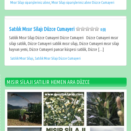
Mısır Silajı siparişleriniz alınır
,
Mısır Silajı siparişleriniz alınır Düzce Cumayeri
Satılık Mısır Silajı Düzce Cumayeri
0 (0)
Satılık Mısır Silajı Düzce Cumayeri Düzce Cumayeri Düzce Cumayeri mısır
silajı satılık, Düzce Cumayeri satılık mısır silajı, Düzce Cumayeri mısır silajı
hayvan yemi, Düzce Cumayeri pancar küspesi satılık, Düzce […]
Satılık Mısır Silajı
,
Satılık Mısır Silajı Düzce Cumayeri
MISIR SİLAJI SATILIR HEMEN ARA DÜZCE