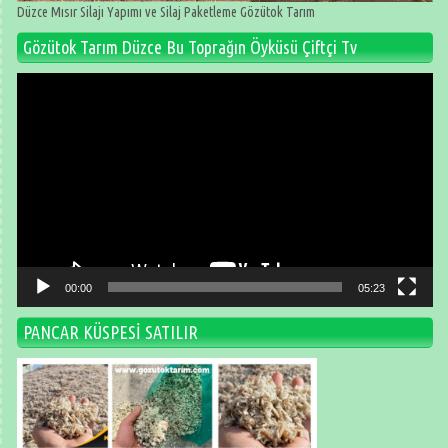
Düzce Mısır Silajı Yapımı ve Silaj Paketleme Gözütok Tarım
Gözütok Tarım Düzce Bu Toprağın Öyküsü Çiftçi Tv
Video
oynatıcı
00:00
05:23
PANCAR KÜSPESİ SATILIR