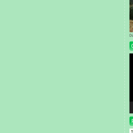
Dü
Vi
oy