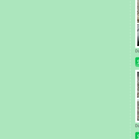
Dü
Dü