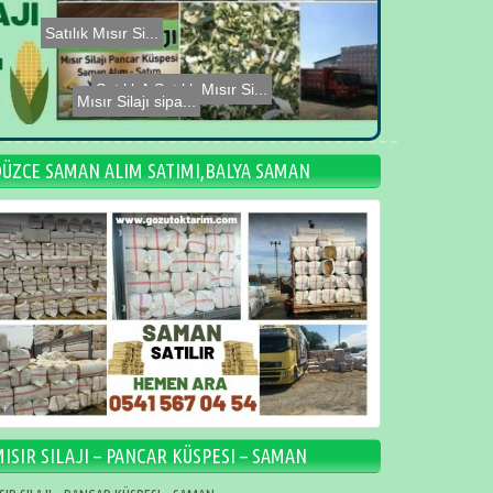
Satılık Mısır Si...
Mısır Silajı sipa...
Satılık Mısır Si...
Satılık Mısır Si...
Mısır silajı sipa...
Satılık Mısır Si...
DÜZCE SAMAN ALIM SATIMI,BALYA SAMAN
ISIR SILAJI – PANCAR KÜSPESI – SAMAN