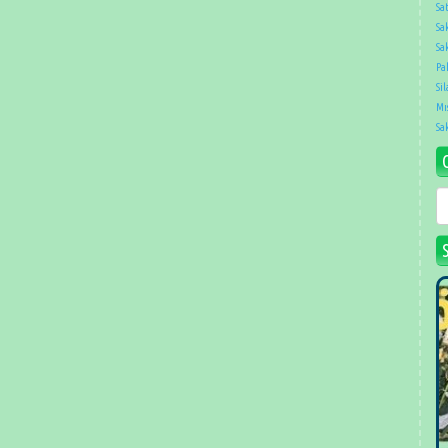
Sat
Sa
Sak
Pa
Sil
Mıs
Sa
G
T