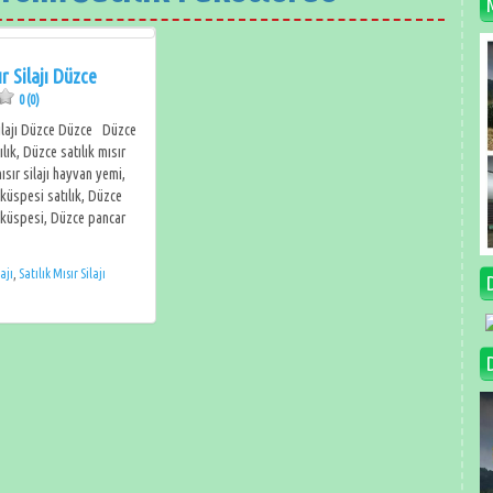
ır Silajı Düzce
0 (0)
 Silajı Düzce Düzce Düzce
tılık, Düzce satılık mısır
mısır silajı hayvan yemi,
küspesi satılık, Düzce
r küspesi, Düzce pancar
lajı
,
Satılık Mısır Silajı