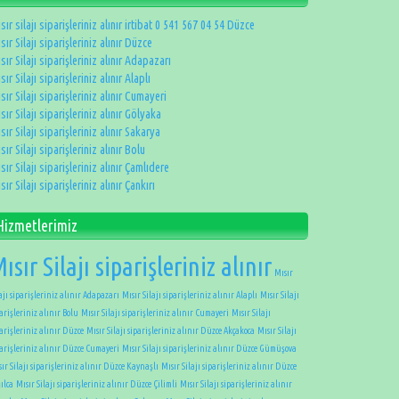
sır silajı siparişleriniz alınır irtibat 0 541 567 04 54 Düzce
sır Silajı siparişleriniz alınır Düzce
sır Silajı siparişleriniz alınır Adapazarı
sır Silajı siparişleriniz alınır Alaplı
sır Silajı siparişleriniz alınır Cumayeri
sır Silajı siparişleriniz alınır Gölyaka
sır Silajı siparişleriniz alınır Sakarya
sır Silajı siparişleriniz alınır Bolu
sır Silajı siparişleriniz alınır Çamlıdere
sır Silajı siparişleriniz alınır Çankırı
Hizmetlerimiz
ısır Silajı siparişleriniz alınır
Mısır
ajı siparişleriniz alınır Adapazarı
Mısır Silajı siparişleriniz alınır Alaplı
Mısır Silajı
arişleriniz alınır Bolu
Mısır Silajı siparişleriniz alınır Cumayeri
Mısır Silajı
arişleriniz alınır Düzce
Mısır Silajı siparişleriniz alınır Düzce Akçakoca
Mısır Silajı
parişleriniz alınır Düzce Cumayeri
Mısır Silajı siparişleriniz alınır Düzce Gümüşova
ır Silajı siparişleriniz alınır Düzce Kaynaşlı
Mısır Silajı siparişleriniz alınır Düzce
ılca
Mısır Silajı siparişleriniz alınır Düzce Çilimli
Mısır Silajı siparişleriniz alınır