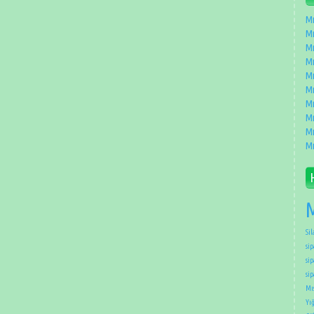
Mı
Mı
Mı
Mı
Mı
Mı
Mı
Mı
Mı
Mı
M
Sil
sip
sip
si
Mıs
Yığ