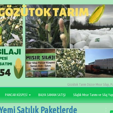
Gözütok Tarım Düzce Mısır Silajı, P
PANCAR KÜSPESİ
BALYA SAMAN SATIŞI
Silajlık Mısır Tarımı ve Silaj Ya
Yemi Satılık Paketlerde