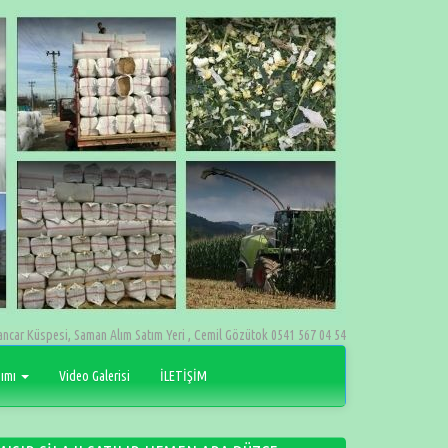
ancar Küspesi, Saman Alım Satım Yeri , Cemil Gözütok 0541 567 04 54
pımı
Video Galerisi
İLETİŞİM