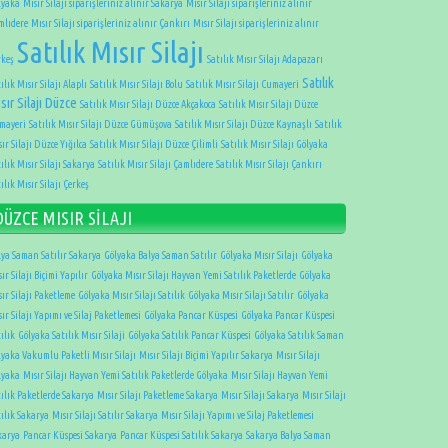
lyaka
Mısır Silajı siparişleriniz alınır Sakarya
Mısır Silajı siparişleriniz alınır
mlıdere
Mısır Silajı siparişleriniz alınır Çankırı
Mısır Silajı siparişleriniz alınır
Satılık Mısır Silajı
rkeş
Satılık Mısır Silajı Adapazarı
Satılık
ılık Mısır Silajı Alaplı
Satılık Mısır Silajı Bolu
Satılık Mısır Silajı Cumayeri
sır Silajı Düzce
Satılık Mısır Silajı Düzce Akçakoca
Satılık Mısır Silajı Düzce
mayeri
Satılık Mısır Silajı Düzce Gümüşova
Satılık Mısır Silajı Düzce Kaynaşlı
Satılık
ır Silajı Düzce Yığılca
Satılık Mısır Silajı Düzce Çilimli
Satılık Mısır Silajı Gölyaka
ılık Mısır Silajı Sakarya
Satılık Mısır Silajı Çamlıdere
Satılık Mısır Silajı Çankırı
ılık Mısır Silajı Çerkeş
DÜZCE MISIR SİLAJI
lya Saman Satılır Sakarya
Gölyaka Balya Saman Satılır
Gölyaka Mısır Silajı
Gölyaka
ır Silajı Biçimi Yapılır
Gölyaka Mısır Silajı Hayvan Yemi Satılık Paketlerde
Gölyaka
ır Silajı Paketleme
Gölyaka Mısır Silajı Satılık
Gölyaka Mısır Silajı Satılır
Gölyaka
ır Silajı Yapımı ve Silaj Paketlemesi
Gölyaka Pancar Küspesi
Gölyaka Pancar Küspesi
ılık
Gölyaka Satılık Mısır Silaji
Gölyaka Satılık Pancar Küspesi
Gölyaka Satılık Saman
lyaka Vakumlu Paketli Mısır Silajı
Mısır Silajı Biçimi Yapılır Sakarya
Mısır Silajı
lyaka
Mısır Silajı Hayvan Yemi Satılık Paketlerde Gölyaka
Mısır Silajı Hayvan Yemi
tılık Paketlerde Sakarya
Mısır Silajı Paketleme Sakarya
Mısır Silajı Sakarya
Mısır Silajı
tılık Sakarya
Mısır Silajı Satılır Sakarya
Mısır Silajı Yapımı ve Silaj Paketlemesi
karya
Pancar Küspesi Sakarya
Pancar Küspesi Satılık Sakarya
Sakarya Balya Saman