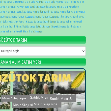
ılır
Sakarya Düzce Mısır Silajı
Sakarya Mısır Silajı
Sakarya Mısır Silajı Biçimi Yapılır
karya Mısır Silajı Hayvan Yemi Satılık Paketlerde
Sakarya Mısır Silajı Paketleme
arya Mısır Silajı Satılık
Sakarya Mısır Silajı Satılır
Sakarya Mısır Silajı Yapımı ve Silaj
ketlemesi
Sakarya Pancar Küspesi
Sakarya Pancar Küspesi Satılık
Sakarya Satılık Mısır
aji
Sakarya Satılık Pancar Küspesi
Sakarya Satılık Saman
Sakarya Vakumlu Paketli
ır Silajı
Satılık Mısır Silaji Sakarya
Satılık Pancar Küspesi Sakarya
Satılık Saman
karya
Vakumlu Paketli Mısır Silajı Sakarya
GÖZÜTOK TARIM
ÖZÜTOK
ARIM
SAMAN ALIM SATIM YERİ
Mısır Silajı sipa...
Mısır Silajı sipa...
Satılık Mısır Si...
Mısır Silajı sipa...