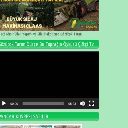
zce Mısır Silajı Yapımı ve Silaj Paketleme Gözütok Tarım
Gözütok Tarım Düzce Bu Toprağın Öyküsü Çiftçi Tv
deo
natıcı
00:00
05:23
PANCAR KÜSPESİ SATILIR