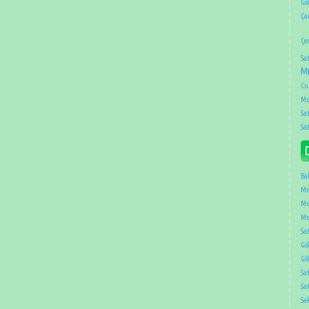
Gö
Ça
Çe
Sat
Mı
Cu
Mıs
Sat
Sat
Ba
Mıs
Mıs
Mıs
Sat
Gö
Gö
Sa
Sa
Sa