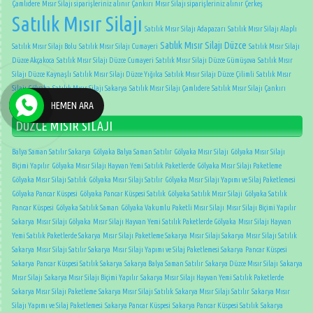
Çamlıdere
Mısır Silajı siparişleriniz alınır Çankırı
Mısır Silajı siparişleriniz alınır Çerkeş
Satılık Mısır Silajı
Satılık Mısır Silajı Adapazarı
Satılık Mısır Silajı Alaplı
Satılık Mısır Silajı Düzce
Satılık Mısır Silajı Bolu
Satılık Mısır Silajı Cumayeri
Satılık Mısır Silajı
Düzce Akçakoca
Satılık Mısır Silajı Düzce Cumayeri
Satılık Mısır Silajı Düzce Gümüşova
Satılık Mısır
Silajı Düzce Kaynaşlı
Satılık Mısır Silajı Düzce Yığılca
Satılık Mısır Silajı Düzce Çilimli
Satılık Mısır
Silajı Gölyaka
Satılık Mısır Silajı Sakarya
Satılık Mısır Silajı Çamlıdere
Satılık Mısır Silajı Çankırı
Satılık Mısır Silajı Çerkeş
HEMEN ARA
DÜZCE MISIR SİLAJI
Balya Saman Satılır Sakarya
Gölyaka Balya Saman Satılır
Gölyaka Mısır Silajı
Gölyaka Mısır Silajı
Biçimi Yapılır
Gölyaka Mısır Silajı Hayvan Yemi Satılık Paketlerde
Gölyaka Mısır Silajı Paketleme
Gölyaka Mısır Silajı Satılık
Gölyaka Mısır Silajı Satılır
Gölyaka Mısır Silajı Yapımı ve Silaj Paketlemesi
Gölyaka Pancar Küspesi
Gölyaka Pancar Küspesi Satılık
Gölyaka Satılık Mısır Silaji
Gölyaka Satılık
Pancar Küspesi
Gölyaka Satılık Saman
Gölyaka Vakumlu Paketli Mısır Silajı
Mısır Silajı Biçimi Yapılır
Sakarya
Mısır Silajı Gölyaka
Mısır Silajı Hayvan Yemi Satılık Paketlerde Gölyaka
Mısır Silajı Hayvan
Yemi Satılık Paketlerde Sakarya
Mısır Silajı Paketleme Sakarya
Mısır Silajı Sakarya
Mısır Silajı Satılık
Sakarya
Mısır Silajı Satılır Sakarya
Mısır Silajı Yapımı ve Silaj Paketlemesi Sakarya
Pancar Küspesi
Sakarya
Pancar Küspesi Satılık Sakarya
Sakarya Balya Saman Satılır
Sakarya Düzce Mısır Silajı
Sakarya
Mısır Silajı
Sakarya Mısır Silajı Biçimi Yapılır
Sakarya Mısır Silajı Hayvan Yemi Satılık Paketlerde
Sakarya Mısır Silajı Paketleme
Sakarya Mısır Silajı Satılık
Sakarya Mısır Silajı Satılır
Sakarya Mısır
Silajı Yapımı ve Silaj Paketlemesi
Sakarya Pancar Küspesi
Sakarya Pancar Küspesi Satılık
Sakarya