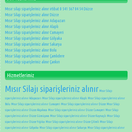
Mısır silajı siparişleriniz alınır irtibat 0 541 567 04 54 Düzce
Mısır Silajı siparişleriniz alınır Düzce
Mısır Silajı siparişleriniz alınır Adapazarı
Mısır Silajı siparişleriniz alınır Alaplı
Mısır Silajı siparişleriniz alınır Cumayeri
Mısır Silajı siparişleriniz alınır Gölyaka
Mısır Silajı siparişleriniz alınır Sakarya
Mısır Silajı siparişleriniz alınır Bolu
Mısır Silajı siparişleriniz alınır Çamlıdere
Mısır Silajı siparişleriniz alınır Çankırı
Hizmetlerimiz
Mısır Silajı siparişleriniz alınır
Mısır Silajı
siparişleriniz alınır Adapazarı
Mısır Silajı siparişleriniz alınır Alaplı
Mısır Silajı siparişleriniz alınır
Bolu
Mısır Silajı siparişleriniz alınır Cumayeri
Mısır Silajı siparişleriniz alınır Düzce
Mısır Silajı
siparişleriniz alınır Düzce Akçakoca
Mısır Silajı siparişleriniz alınır Düzce Cumayeri
Mısır Silajı
siparişleriniz alınır Düzce Gümüşova
Mısır Silajı siparişleriniz alınır Düzce Kaynaşlı
Mısır Silajı
siparişleriniz alınır Düzce Yığılca
Mısır Silajı siparişleriniz alınır Düzce Çilimli
Mısır Silajı
siparişleriniz alınır Gölyaka
Mısır Silajı siparişleriniz alınır Sakarya
Mısır Silajı siparişleriniz alınır