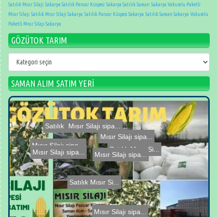
Satılık Mısır Silaji
Sakarya Satılık Pancar Küspesi
Sakarya Satılık Saman
Sakarya Vakumlu Paketli
Mısır Silajı
Satılık Mısır Silaji Sakarya
Satılık Pancar Küspesi Sakarya
Satılık Saman Sakarya
Vakumlu
Paketli Mısır Silajı Sakarya
GÖZÜTOK TARIM
GÖZÜTOK
TARIM
SAMAN ALIM SATIM YERİ
Satılık Mısır Si...
Satılık Mısır Si...
Mısır Silajı sipa...
Mısır Silajı sipa...
Mısır Silajı sipa...
Mısır Silajı sipa...
Mısır Silajı sipa...
Satılık Mısır Si...
Mısır Silajı sipa...
Mısır Silajı sipa...