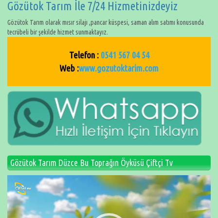
Gözütok Tarım İle 7/24 Hizmetinizdeyiz
Gözütok Tarım olarak mısır silajı ,pancar küspesi, saman alım satımı konusunda
tecrübeli bir şekilde hizmet sunmaktayız.
Telefon :
0541 567 04 54
Web :
www.gozutoktarim.com
Gözütok Tarım Düzce Bu Toprağın Öyküsü Çiftçi Tv
Video
oynatıcı