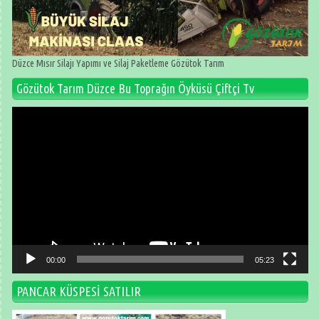
Düzce Mısır Silajı Yapımı ve Silaj Paketleme Gözütok Tarım
Gözütok Tarım Düzce Bu Toprağın Öyküsü Çiftçi Tv
Video
oynatıcı
00:00
05:23
PANCAR KÜSPESİ SATILIR