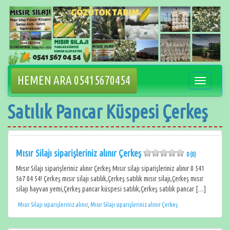
İçeriğe
geçin
HEMEN ARA 05415670454
Navigasyo
değiştir
Satılık Pancar Küspesi Çerkeş
Mısır Silajı siparişleriniz alınır Çerkeş
0 (0)
Mısır Silajı siparişleriniz alınır Çerkeş Mısır silajı siparişleriniz alınır 0 541
567 04 54! Çerkeş mısır silajı satılık,Çerkeş satılık mısır silajı,Çerkeş mısır
silajı hayvan yemi,Çerkeş pancar küspesi satılık,Çerkeş satılık pancar […]
Mısır Silajı siparişleriniz alınır
,
Mısır Silajı siparişleriniz alınır Çerkeş